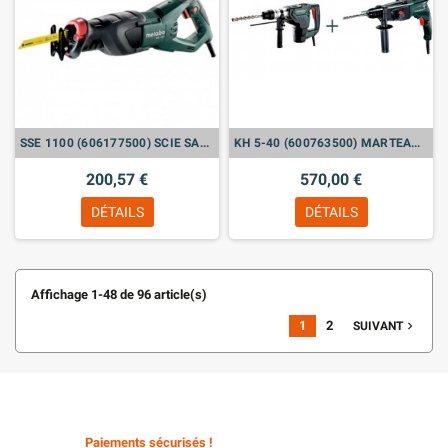
SSE 1100 (606177500) SCIE SABRE
KH 5-40 (600763500) MARTEAU COMBINÉ & KHE 2444 OFFERT !
200,57 €
570,00 €
DÉTAILS
DÉTAILS
Affichage 1-48 de 96 article(s)
1
2
navigate_next
SUIVANT
Paiements sécurisés !