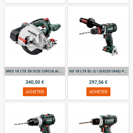
MKS 18 LTX 58 SCIE CIRCULAIRE PORTATIVE SANS FIL À MÉTAUX - 600771840 (VENDU SANS BATTERIE)
BS 18 LTX BL Q I (602351840) PERCEUSE-VISSEUSE SANS FIL (VENDU SANS BATTERIE)
340,50 €
297,56 €
ACHETER
ACHETER