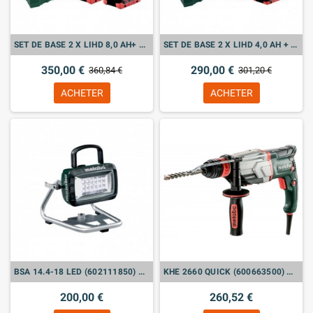
SET DE BASE 2 X LIHD 8,0 AH+ ASC ULTRA + METALOC (685131000)
SET DE BASE 2 X LIHD 4,0 AH + ASC ULTRA + METALOC
350,00 €
290,00 €
360,84 €
301,20 €
ACHETER
ACHETER
BSA 14.4-18 LED (602111850) PROJECTEUR DE CHANTIER SANS FIL
KHE 2660 QUICK (600663500) MARTEAU COMBINÉ
200,00 €
260,52 €