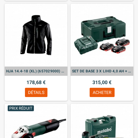
HJA 14.4-18 (XL) (657029000) VESTE CHAUFFANTE SANS FIL
SET DE BASE 3 X LIHD 4,0 AH + METALOC
178,68 €
315,00 €
DÉTAILS
ACHETER
PRIX RÉDUIT