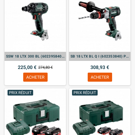
SSW 18 LTX 300 BL (602395840) VISSEUSES À CHOC SANS FIL (VENDU SANS BATTERIE)
SB 18 LTX BL Q I (602353840) PERCEUSE À PERCUSSION SANS FIL (VENDU SANS BATTERIE)
225,00 €
308,93 €
274,80 €
ACHETER
ACHETER
PRIX RÉDUIT
PRIX RÉDUIT