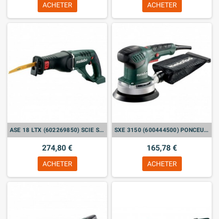
ACHETER
ACHETER
ASE 18 LTX (602269850) SCIE SABRE SANS FIL (VENDU SANS BATTERIE)
SXE 3150 (600444500) PONCEUSE EXCENTRIQUE
274,80 €
165,78 €
ACHETER
ACHETER