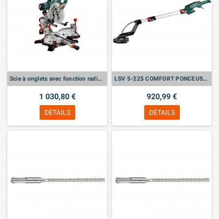
Scie à onglets avec fonction radiale KGSV 72 Xact SYM (612216000) + KSU 251
LSV 5-225 COMFORT PONCEUSES À BRAS - 600136000
1 030,80 €
920,99 €
DÉTAILS
DÉTAILS