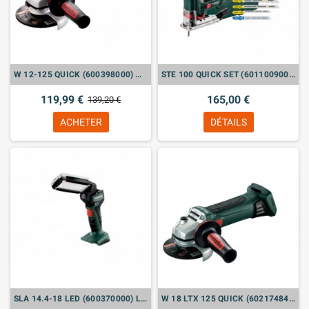
W 12-125 QUICK (600398000) MEULEUSES D'ANGLE
STE 100 QUICK SET (601100900) SCIE SAUTEUSE
119,99 €
165,00 €
139,20 €
ACHETER
DÉTAILS
SLA 14.4-18 LED (600370000) LAMPE BALADEUSE SANS FIL
W 18 LTX 125 QUICK (602174840) MEULEUSES D'ANGLE SANS FIL (VENDU SANS BATTERIE !)