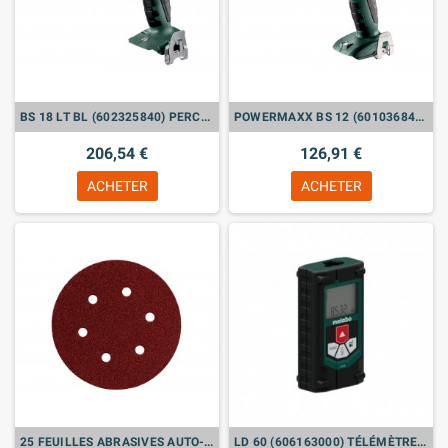
BS 18 LT BL (602325840) PERCEUSE-VISSEUSE SANS FIL (VENDU SANS BATTERIE)
POWERMAXX BS 12 (601036840) PERCEUSE-VISSEUSE SANS FIL (VENDU SANS BATTERIE)
206,54 €
126,91 €
ACHETER
ACHETER
25 FEUILLES ABRASIVES AUTO-AGRIPPANTES 150 MM, ASSORT., B+M, SXE (624066000)
LD 60 (606163000) TÉLÉMÈTRE LASER