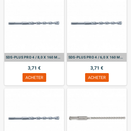
SDS-PLUS PRO 4 / 8,0 X 160 MM (631833000)
SDS-PLUS PRO 4 / 6,0 X 160 MM (631825000)
3,71 €
3,71 €
ACHETER
ACHETER