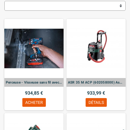
Perceuse - Visseuse sans fil avec Batteries 4.0A x 2u - GSR 18V-90 FC
ASR 35 M ACP (602058000) Aspirateur
934,85 €
933,99 €
ACHETER
DÉTAILS