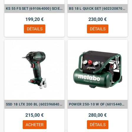
KS 55 FS SET (691064000) SCIE CIRCULAIRE PORTATIVE
BS 18 L QUICK SET (602320870) PERCEUSE-VISSEUSE SANS FIL
199,20 €
230,00 €
DÉTAILS
DÉTAILS
SSD 18 LTX 200 BL (602396840) VISSEUSES À CHOC SANS FIL (VENDU SANS BATTERIE)
POWER 250-10 W OF (601544000) COMPRESSEUR POWER
215,00 €
280,00 €
ACHETER
DÉTAILS