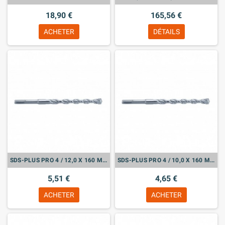
18,90 €
165,56 €
ACHETER
DÉTAILS
SDS-PLUS PRO 4 / 12,0 X 160 MM (631844000)
SDS-PLUS PRO 4 / 10,0 X 160 MM (631838000)
5,51 €
4,65 €
ACHETER
ACHETER