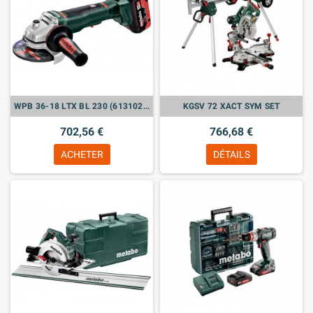
WPB 36-18 LTX BL 230 (613102840) MEULEUSES D'ANGLE SANS FIL (VENDU SANS BATTERIE)
KGSV 72 XACT SYM SET
702,56 €
766,68 €
ACHETER
DÉTAILS