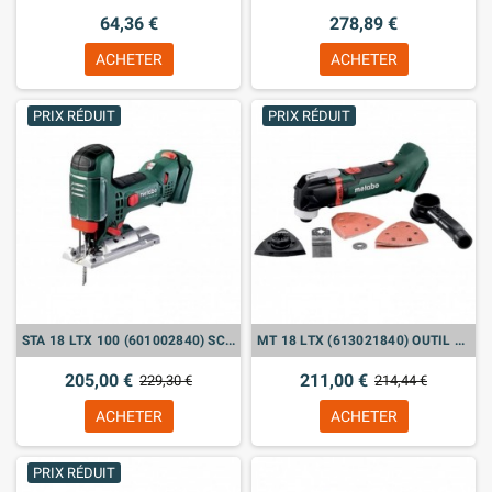
64,36 €
278,89 €
ACHETER
ACHETER
PRIX RÉDUIT
PRIX RÉDUIT
STA 18 LTX 100 (601002840) SCIE SAUTEUSE SANS FIL (VENDU SANS BATTERIE)
MT 18 LTX (613021840) OUTIL MULTIFONCTIONS SANS FIL
205,00 €
211,00 €
229,30 €
214,44 €
ACHETER
ACHETER
PRIX RÉDUIT