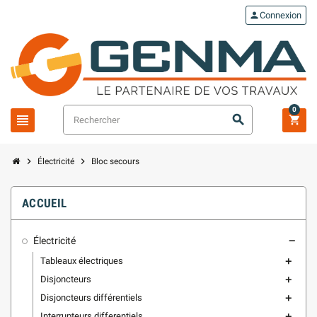
person
Connexion
0
view_headline
search
shopping_cart
chevron_right
chevron_right
Électricité
Bloc secours
ACCUEIL
Électricité
remove
Tableaux électriques
add
Disjoncteurs
add
Disjoncteurs différentiels
add
Interrupteurs differentiels
add