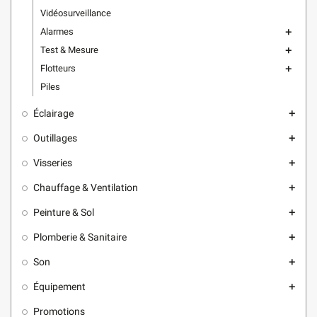
Vidéosurveillance
Alarmes
add
Test & Mesure
add
Flotteurs
add
Piles
Éclairage
add
Outillages
add
Visseries
add
Chauffage & Ventilation
add
Peinture & Sol
add
Plomberie & Sanitaire
add
Son
add
Équipement
add
Promotions