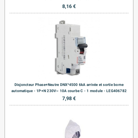
8,16 €
Disjoncteur Phase+Neutre DNX³4500 6kA arrivée et sortie borne
automatique - 1P+N 230V~ 10A courbe C - 1 module - LEG406782
7,98 €