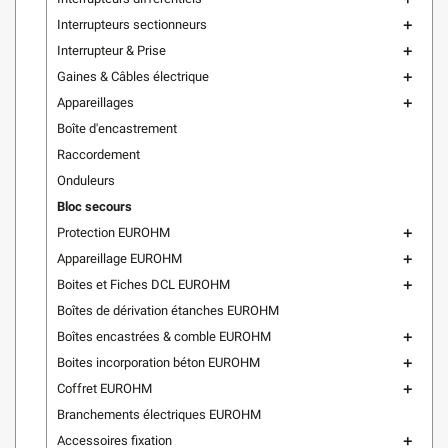
Interrupteurs sectionneurs
add
Interrupteur & Prise
add
Gaines & Câbles électrique
add
Appareillages
add
Boîte d'encastrement
Raccordement
Onduleurs
Bloc secours
Protection EUROHM
add
Appareillage EUROHM
add
Boites et Fiches DCL EUROHM
add
Boîtes de dérivation étanches EUROHM
Boîtes encastrées & comble EUROHM
add
Boites incorporation béton EUROHM
add
Coffret EUROHM
add
Branchements électriques EUROHM
Accessoires fixation
add