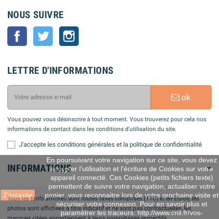
NOUS SUIVRE
Facebook
Twitter
Instagram
LETTRE D'INFORMATIONS
ok
Vous pouvez vous désinscrire à tout moment. Vous trouverez pour cela nos
informations de contact dans les conditions d'utilisation du site.
J'accepte les conditions générales et la politique de confidentialité
En poursuivant votre navigation sur ce site, vous devez
INFORMATIONS
accepter l’utilisation et l'écriture de Cookies sur votre
appareil connecté. Ces Cookies (petits fichiers texte)
permettent de suivre votre navigation, actualiser votre
J'accepte
panier, vous reconnaitre lors de votre prochaine visite et
Tous les tarifs affichés sont toutes taxes comprises (TTC) et en Euros, les
sécuriser votre connexion. Pour en savoir plus et
photos sont affichées à titre indicatif et ne sont pas contractuelles, les
paramétrer les traceurs: http://www.cnil.fr/vos-
marques citées appartiennent à leurs propriétaires respectifs.