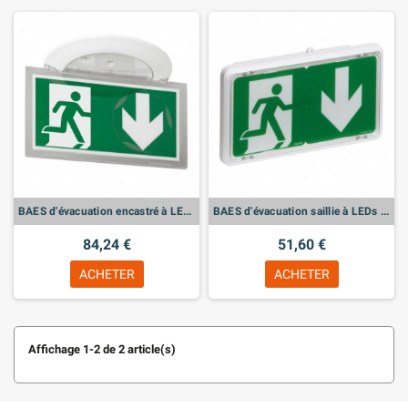
BAES d'évacuation encastré à LEDs 45lm 1h Kickspot IP40 IK04 plastique SATI Connecté pour ERP et ERT - LEG062524
BAES d'évacuation saillie à LEDs 45lm 1h plastique IP43 IK07 SATI Connecté visibilité augmentée pour ERP et ERT - LEG062525
84,24 €
51,60 €
ACHETER
ACHETER
Affichage 1-2 de 2 article(s)