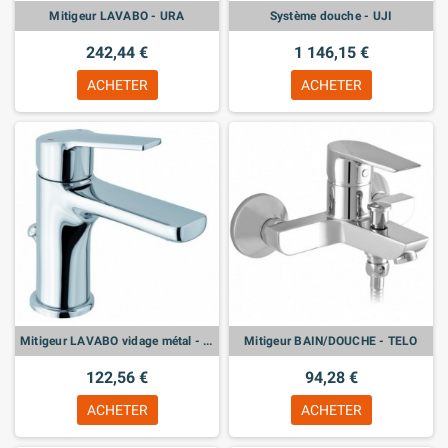
Mitigeur LAVABO - URA
Système douche - UJI
242,44 €
1 146,15 €
ACHETER
ACHETER
Mitigeur LAVABO vidage métal - THUK
Mitigeur BAIN/DOUCHE - TELO
122,56 €
94,28 €
ACHETER
ACHETER