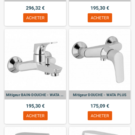
296,32 €
195,30 €
ACHETER
ACHETER
Mitigeur BAIN-DOUCHE - WATA PLUS
Mitigeur DOUCHE - WATA PLUS
195,30 €
175,09 €
ACHETER
ACHETER