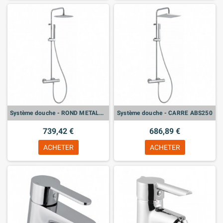
Système douche - ROND METAL250
Système douche - CARRE ABS250
739,42 €
686,89 €
ACHETER
ACHETER