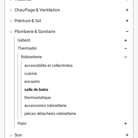
Chauffage & Ventilation
add
Peinture & Sol
add
Plomberie & Sanitaire
remove
Gébérit
add
Thermador
remove
Robinetterie
remove
accessibilite et collectivites
cuisine
encastre
salle de bains
thermostatique
accessoires robinetterie
pièces détachées robinetterie
Paini
add
Son
add