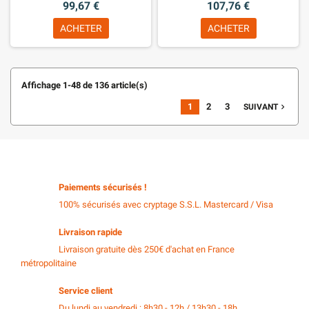
99,67 €
107,76 €
ACHETER
ACHETER
Affichage 1-48 de 136 article(s)
1
2
3
navigate_next
SUIVANT
Paiements sécurisés !
100% sécurisés avec cryptage S.S.L. Mastercard / Visa
Livraison rapide
Livraison gratuite dès 250€ d'achat en France
métropolitaine
Service client
Du lundi au vendredi : 8h30 - 12h / 13h30 - 18h