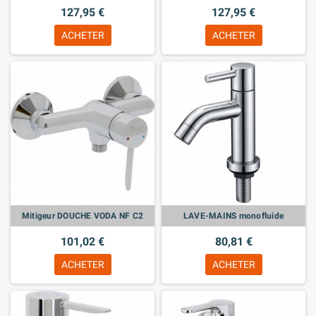
127,95 €
127,95 €
ACHETER
ACHETER
Mitigeur DOUCHE VODA NF C2
LAVE-MAINS monofluide
101,02 €
80,81 €
ACHETER
ACHETER