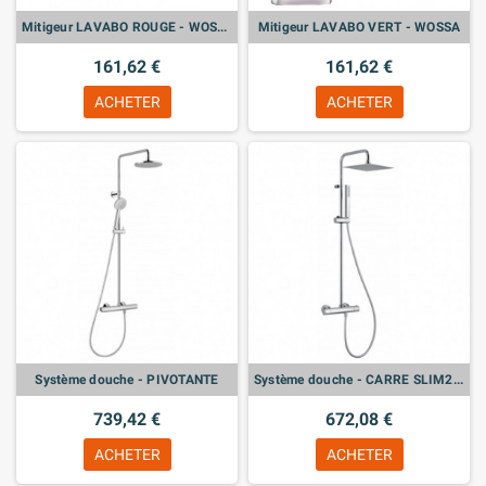
Mitigeur LAVABO ROUGE - WOSSA
Mitigeur LAVABO VERT - WOSSA
161,62 €
161,62 €
ACHETER
ACHETER
Système douche - PIVOTANTE
Système douche - CARRE SLIM250
739,42 €
672,08 €
ACHETER
ACHETER