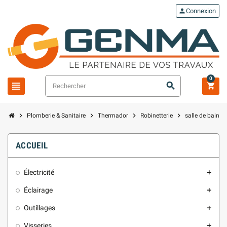
person
Connexion
0
view_headline
search
shopping_cart
chevron_right
chevron_right
chevron_right
chevron_right
Plomberie & Sanitaire
Thermador
Robinetterie
salle de bains
ACCUEIL
Électricité
add
Éclairage
add
Outillages
add
Visseries
add