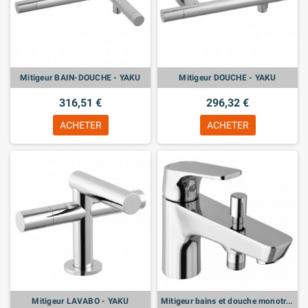
Mitigeur BAIN-DOUCHE - YAKU
Mitigeur DOUCHE - YAKU
316,51 €
296,32 €
ACHETER
ACHETER
Mitigeur LAVABO - YAKU
Mitigeur bains et douche monotrou WATA PLUS