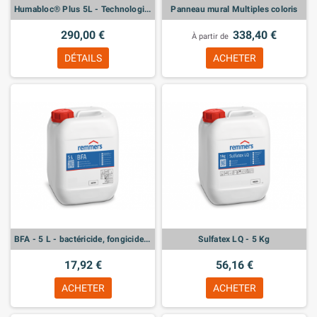
Humabloc® Plus 5L - Technologie crème avancée contre l’humidité ascensionnelle
Panneau mural Multiples coloris
290,00 €
338,40 €
À partir de
DÉTAILS
ACHETER
BFA - 5 L - bactéricide, fongicide et algicide
Sulfatex LQ - 5 Kg
17,92 €
56,16 €
ACHETER
ACHETER