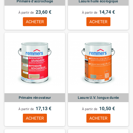
Primaire d'accrochage
Lasure huile écologique
23,60 €
14,74 €
À partir de
À partir de
ACHETER
ACHETER
Primaire rénovateur
Lasure U.V. longue durée
17,13 €
10,50 €
À partir de
À partir de
ACHETER
ACHETER