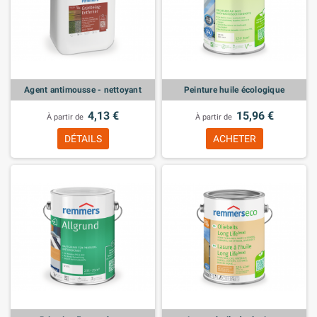
Agent antimousse - nettoyant
Peinture huile écologique
4,13 €
15,96 €
À partir de
À partir de
DÉTAILS
ACHETER