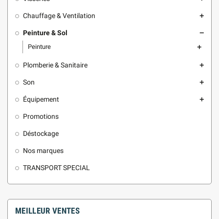
Chauffage & Ventilation
add
Peinture & Sol
remove
Peinture
add
Plomberie & Sanitaire
add
Son
add
Équipement
add
Promotions
Déstockage
Nos marques
TRANSPORT SPECIAL
MEILLEUR VENTES