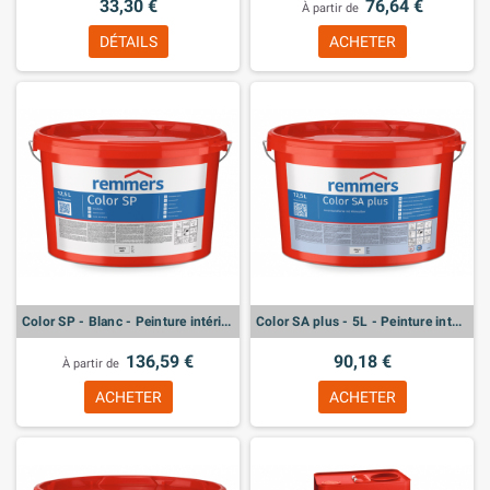
33,30 €
76,64 €
À partir de
DÉTAILS
ACHETER
Color SP - Blanc - Peinture intérieur haute perméabilité à la vapeur d’eau
Color SA plus - 5L - Peinture intérieur avec microparticule d'argent
136,59 €
90,18 €
À partir de
ACHETER
ACHETER