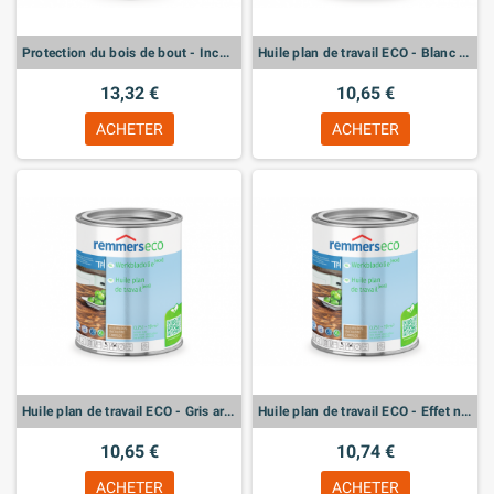
Protection du bois de bout - Incolore - 0,75L
Huile plan de travail ECO - Blanc intense - 0,375L
13,32 €
10,65 €
ACHETER
ACHETER
Huile plan de travail ECO - Gris argent - 0,375L
Huile plan de travail ECO - Effet naturel - 0,375L
10,65 €
10,74 €
ACHETER
ACHETER