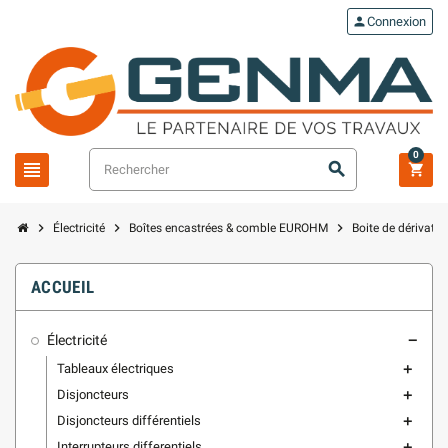
person
Connexion
0
view_headline
search
shopping_cart
chevron_right
chevron_right
chevron_right
Électricité
Boîtes encastrées & comble EUROHM
Boite de dérivati
ACCUEIL
Électricité
remove
Tableaux électriques
add
Disjoncteurs
add
Disjoncteurs différentiels
add
Interrupteurs differentiels
add