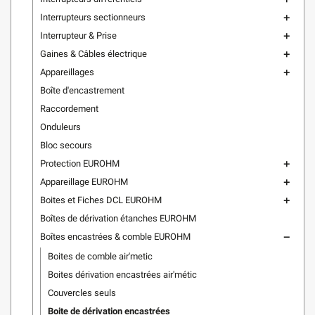
Interrupteurs sectionneurs
add
Interrupteur & Prise
add
Gaines & Câbles électrique
add
Appareillages
add
Boîte d'encastrement
Raccordement
Onduleurs
Bloc secours
Protection EUROHM
add
Appareillage EUROHM
add
Boites et Fiches DCL EUROHM
add
Boîtes de dérivation étanches EUROHM
Boîtes encastrées & comble EUROHM
remove
Boites de comble air'metic
Boites dérivation encastrées air'métic
Couvercles seuls
Boite de dérivation encastrées