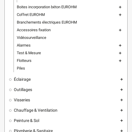
Boites incorporation béton EUROHM
add
Coffret EUROHM
add
Branchements électriques EUROHM
Accessoires fixation
add
Vidéosurveillance
Alarmes
add
Test & Mesure
add
Flotteurs
add
Piles
Éclairage
add
Outillages
add
Visseries
add
Chauffage & Ventilation
add
Peinture & Sol
add
Plomberie & Sanitaire
add