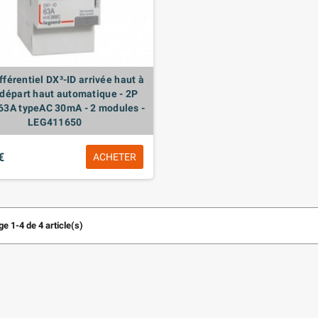
ifférentiel DX³-ID arrivée haut à
t départ haut automatique - 2P
63A typeAC 30mA - 2 modules -
LEG411650
€
ACHETER
e 1-4 de 4 article(s)