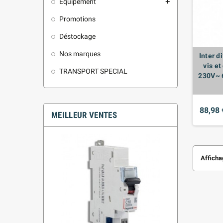
Équipement
add
Promotions
Déstockage
Nos marques
Inter d
vis e
TRANSPORT SPECIAL
230V~ 
88,98 
MEILLEUR VENTES
Affichag