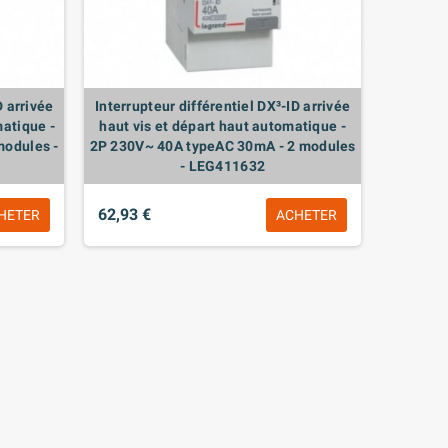
D arrivée
Interrupteur différentiel DX³-ID arrivée
matique -
haut vis et départ haut automatique -
modules -
2P 230V~ 40A typeAC 30mA - 2 modules
- LEG411632
62,93 €
HETER
ACHETER