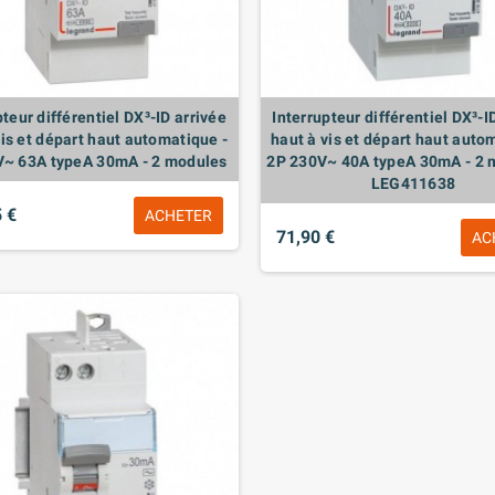
pteur différentiel DX³-ID arrivée
Interrupteur différentiel DX³-I
vis et départ haut automatique -
haut à vis et départ haut auto
V~ 63A typeA 30mA - 2 modules
2P 230V~ 40A typeA 30mA - 2 
LEG411638
 €
ACHETER
71,90 €
AC