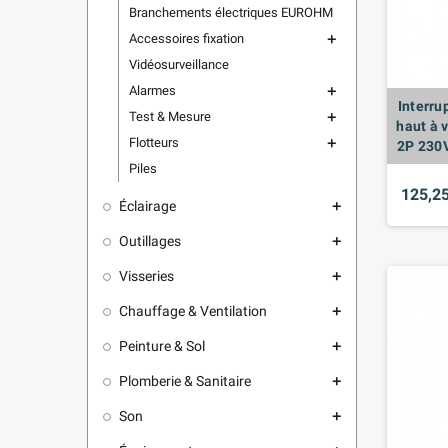
Branchements électriques EUROHM
Accessoires fixation
add
Vidéosurveillance
Alarmes
add
Interru
Test & Mesure
add
haut à 
Flotteurs
add
2P 230
Piles
125,25
Éclairage
add
Outillages
add
Visseries
add
Chauffage & Ventilation
add
Peinture & Sol
add
Plomberie & Sanitaire
add
Son
add