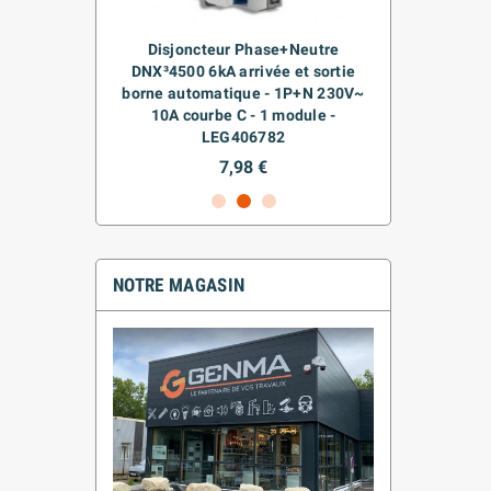
-CLOIS
Disjoncteur Phase+Neutre
CAG
E
DNX³4500 6kA arrivée et sortie
borne automatique - 1P+N 230V~
10A courbe C - 1 module -
LEG406782
7,98 €
NOTRE MAGASIN