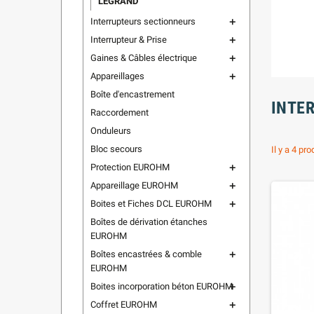
LEGRAND
Interrupteurs sectionneurs
add
Interrupteur & Prise
add
Gaines & Câbles électrique
add
Appareillages
add
Boîte d'encastrement
INTE
Raccordement
Onduleurs
Bloc secours
Il y a 4 pro
Protection EUROHM
add
Appareillage EUROHM
add
Boites et Fiches DCL EUROHM
add
Boîtes de dérivation étanches
EUROHM
Boîtes encastrées & comble
add
EUROHM
Boites incorporation béton EUROHM
add
Coffret EUROHM
add