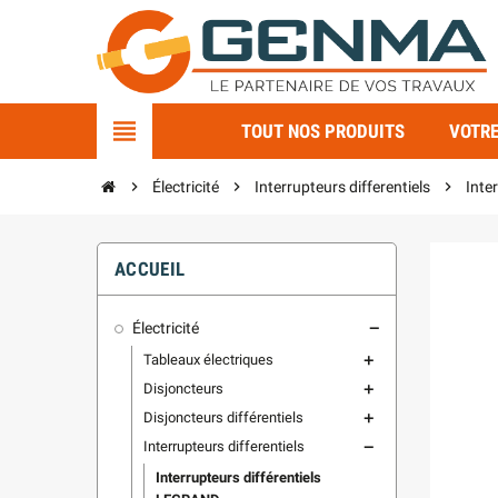
view_headline
TOUT NOS PRODUITS
VOTRE
chevron_right
Électricité
chevron_right
Interrupteurs differentiels
chevron_right
Inte
ACCUEIL
Électricité
remove
Tableaux électriques
add
Disjoncteurs
add
Disjoncteurs différentiels
add
Interrupteurs differentiels
remove
Interrupteurs différentiels