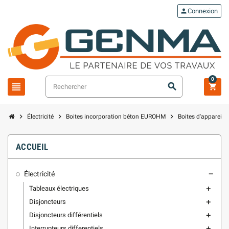
person
Connexion
0
view_headline
search
shopping_cart
chevron_right
chevron_right
chevron_right
Électricité
Boites incorporation béton EUROHM
Boites d'appareill
ACCUEIL
Électricité
remove
Tableaux électriques
add
Disjoncteurs
add
Disjoncteurs différentiels
add
Interrupteurs differentiels
add