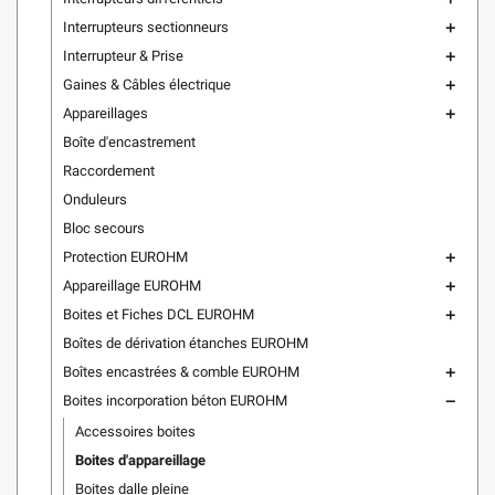
Interrupteurs sectionneurs
add
Interrupteur & Prise
add
Gaines & Câbles électrique
add
Appareillages
add
Boîte d'encastrement
Raccordement
Onduleurs
Bloc secours
Protection EUROHM
add
Appareillage EUROHM
add
Boites et Fiches DCL EUROHM
add
Boîtes de dérivation étanches EUROHM
Boîtes encastrées & comble EUROHM
add
Boites incorporation béton EUROHM
remove
Accessoires boites
Boites d'appareillage
Boites dalle pleine