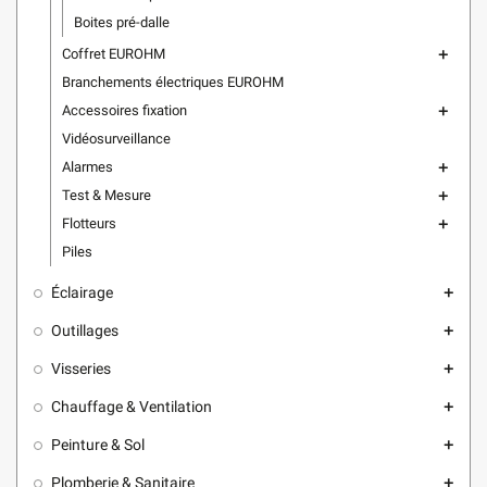
Boites pré-dalle
Coffret EUROHM
add
Branchements électriques EUROHM
Accessoires fixation
add
Vidéosurveillance
Alarmes
add
Test & Mesure
add
Flotteurs
add
Piles
Éclairage
add
Outillages
add
Visseries
add
Chauffage & Ventilation
add
Peinture & Sol
add
Plomberie & Sanitaire
add