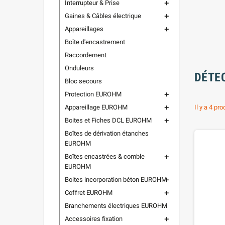
Interrupteur & Prise
add
Gaines & Câbles électrique
add
Appareillages
add
Boîte d'encastrement
Raccordement
Onduleurs
DÉTE
Bloc secours
Protection EUROHM
add
Appareillage EUROHM
Il y a 4 pro
add
Boites et Fiches DCL EUROHM
add
Boîtes de dérivation étanches
EUROHM
Boîtes encastrées & comble
add
EUROHM
Boites incorporation béton EUROHM
add
Coffret EUROHM
add
Branchements électriques EUROHM
Accessoires fixation
add