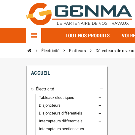
view_headline
TOUT NOS PRODUITS
VOTRE
chevron_right
Électricité
chevron_right
Flotteurs
chevron_right
Détecteurs de niveau 
ACCUEIL
Électricité
remove
Tableaux électriques
add
Disjoncteurs
add
Disjoncteurs différentiels
add
Interrupteurs differentiels
add
Interrupteurs sectionneurs
add