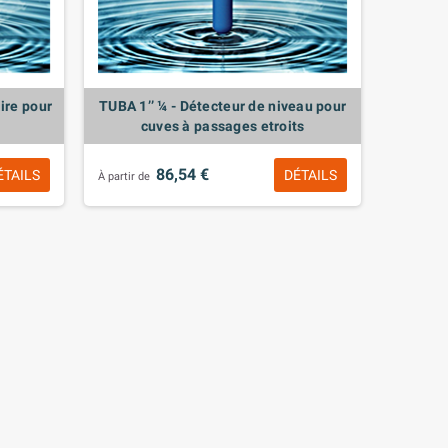
ire pour
TUBA 1’’ ¼ - Détecteur de niveau pour
cuves à passages etroits
86,54 €
ÉTAILS
DÉTAILS
À partir de