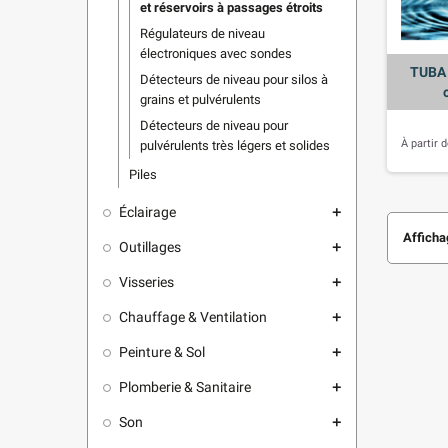
et réservoirs à passages étroits
Régulateurs de niveau
électroniques avec sondes
TUBA 
Détecteurs de niveau pour silos à
grains et pulvérulents
Détecteurs de niveau pour
À partir 
pulvérulents très légers et solides
Piles
Éclairage
add
Affichag
Outillages
add
Visseries
add
Chauffage & Ventilation
add
Peinture & Sol
add
Plomberie & Sanitaire
add
Son
add