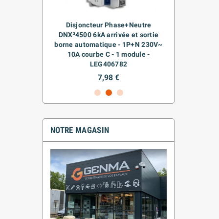
-CLOIS
Disjoncteur Phase+Neutre
CAG
E
DNX³4500 6kA arrivée et sortie
borne automatique - 1P+N 230V~
10A courbe C - 1 module -
LEG406782
7,98 €
NOTRE MAGASIN