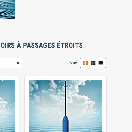
OIRS À PASSAGES ÉTROITS
view_comfy
view_list
view_headline
Vue