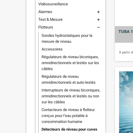
Vidéosurveillance
Alarmes
add
Test & Mesure
add
Flotteurs
remove
TUBA 15
Sondes hydrostatiques pour la
mesure de niveau
Accessoires
À partir 
Régulateurs de niveau biconiques,
omnidirectionnels et lestés sur les
câbles
Régulateurs de niveau
omnidirectionnels et auto-lestés
Interrupteurs de niveau biconiques,
omnidirectionnels et lestés ou non
sur les câbles
Contacteurs de niveau à flotteur
conçus pour l’eau potable à
consommation humaine
Détecteurs de niveau pour cuves