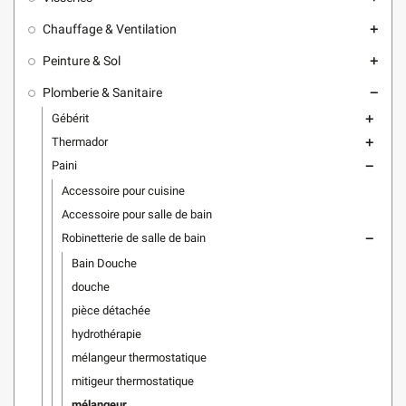
Chauffage & Ventilation
add
Peinture & Sol
add
Plomberie & Sanitaire
remove
Gébérit
add
Thermador
add
Paini
remove
Accessoire pour cuisine
Accessoire pour salle de bain
Robinetterie de salle de bain
remove
Bain Douche
douche
pièce détachée
hydrothérapie
mélangeur thermostatique
mitigeur thermostatique
mélangeur