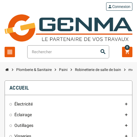
person
Connexion
0
view_headline
search
shopping_cart
chevron_right
chevron_right
chevron_right
chevron_right
Plomberie & Sanitaire
Paini
Robinetterie de salle de bain
méla
ACCUEIL
Électricité
add
Éclairage
add
Outillages
add
Visseries
add