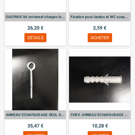
EASYMIX kit universel charges lourdes M10
Fixation pour lavabo et WC suspendu avec rondelle excentrée - Vis double filets
26,20 €
2,59 €
DÉTAILS
ACHETER
ANNEAU ECHAFAUDAGE SEUL D 12X160 Bte de 20
CHEV. ANNEAU ECHAFAUDAGE 14X 75 Bte de 20
35,47 €
10,28 €