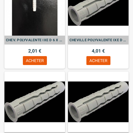
CHEV. POLYVALENTE IXE D 6 X 30 Sachet de 25
CHEVILLE POLYVALENTE IXE D 14 X 70 Bte de 15
2,01 €
4,01 €
ACHETER
ACHETER