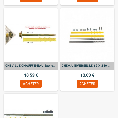
CHEVILLE CHAUFFE-EAU Sachet de 4
CHEV. UNIVERSELLE 12 X 240 M6 M8 Sachet de 2
10,53 €
10,03 €
ACHETER
ACHETER