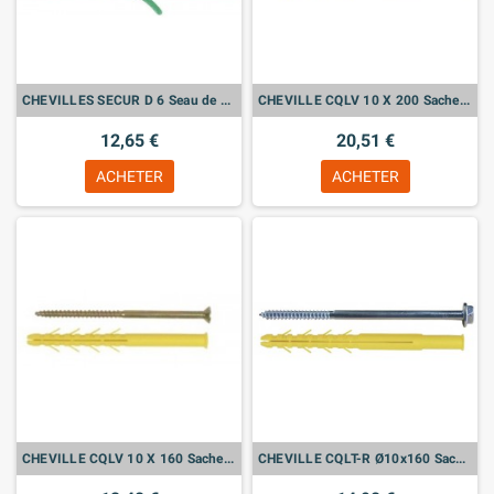
CHEVILLES SECUR D 6 Seau de 600
CHEVILLE CQLV 10 X 200 Sachet de 10
12,65 €
20,51 €
ACHETER
ACHETER
CHEVILLE CQLV 10 X 160 Sachet de 10
CHEVILLE CQLT-R Ø10x160 Sachet de 10