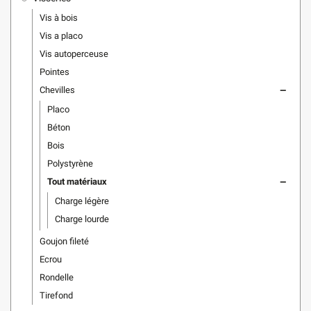
Vis à bois
Vis a placo
Vis autoperceuse
Pointes
Chevilles
remove
Placo
Béton
Bois
Polystyrène
Tout matériaux
remove
Charge légère
Charge lourde
Goujon fileté
Ecrou
Rondelle
Tirefond