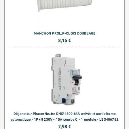
MANCHON PROL.P-CLOIS DOUBLAGE
8,16 €
Disjoncteur Phase+Neutre DNX³4500 6kA arrivée et sortie borne
automatique - 1P+N 230V~ 10A courbe C - 1 module - LEG406782
7,98 €