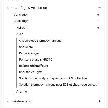
Chauffage & Ventilation
remove
Ventilation
add
Chauffage
remove
Noirot
add
Auer
remove
Chauffe-eau thermodynamique
Chaudière
Radiateurs gaz
Pompe à chaleur HRC70
Ballons réchauffeurs
Chauffe-eau gaz
Solutions thermodynamiques pour l'ECS collective
Solution thermodynamique pour ECS et chauffage collectif
Atlantic
Peinture & Sol
add