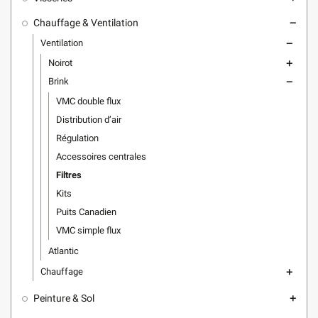
Chauffage & Ventilation
remove
Ventilation
remove
Noirot
add
Brink
remove
VMC double flux
Distribution d’air
Régulation
Accessoires centrales
Filtres
Kits
Puits Canadien
VMC simple flux
Atlantic
Chauffage
add
Peinture & Sol
add