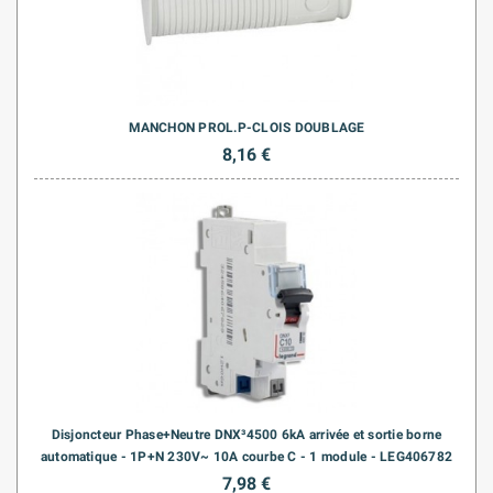
MANCHON PROL.P-CLOIS DOUBLAGE
8,16 €
Disjoncteur Phase+Neutre DNX³4500 6kA arrivée et sortie borne
automatique - 1P+N 230V~ 10A courbe C - 1 module - LEG406782
7,98 €