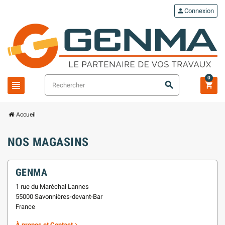
person
Connexion
0
view_headline
search
shopping_cart
Accueil
NOS MAGASINS
GENMA
1 rue du Maréchal Lannes
55000 Savonnières-devant-Bar
France
À propos et Contact
