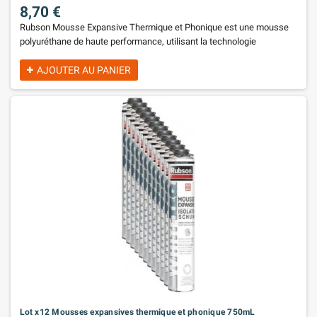
8,70 €
Rubson Mousse Expansive Thermique et Phonique est une mousse
polyuréthane de haute performance, utilisant la technologie
WHITETEQ, qui durcit au contact de l'humidité de l'air. Cette mousse
polyvalente est idéale pour l'isolation thermique et l'insonorisation
AJOUTER AU PANIER
dans divers projets de construction et de rénovation. Elle est
parfaitement adaptée pour : L'isolation des fenêtres et des portes Le
calfeutrement des ouvertures dans la construction de toitures et
l'installation de matériaux isolants La création d'écrans insonorisés
pour un confort acoustique optimal L'isolation des murs et des
toitures contre les variations de température Le remplissage de
cavités et d'espaces difficiles à atteindre Disponible en formats :
Aérosol pistolable de 750ml ou Aérosol manuel en 500ml et 750ml.
Lot x12 Mousses expansives thermique et phonique 750mL