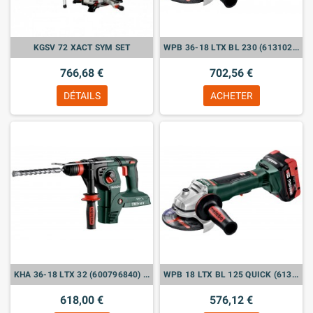
KGSV 72 XACT SYM SET
WPB 36-18 LTX BL 230 (613102840) MEULEUSES D'ANGLE SANS FIL (VENDU SANS BATTERIE)
766,68 €
702,56 €
DÉTAILS
ACHETER
KHA 36-18 LTX 32 (600796840) MARTEAU SANS FIL (VENDU SANS BATTERIE)
WPB 18 LTX BL 125 QUICK (613075660) MEULEUSES D'ANGLE SANS FIL
618,00 €
576,12 €