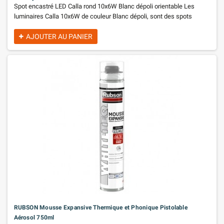
Spot encastré LED Calla rond 10x6W Blanc dépoli orientable Les
luminaires Calla 10x6W de couleur Blanc dépoli, sont des spots
encastrés anti-éblouissement en Matière plastique, qui conviennent
aussi bien à l'équipement de nouvelles installations qu'au
AJOUTER AU PANIER
remplacement d'équipements existants. Ces luminaires se relient
facilement et de manière illimitée entre eux grâce à la connexion
directe 230V. Température de couleur: 4000K - Blanc neutre
protection IP65 pour pièces humides ou extérieur avec des spots
réglables pour un éclairage optimal pour raccordement direct au
secteur 230V
RUBSON Mousse Expansive Thermique et Phonique Pistolable
Aérosol 750ml