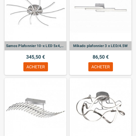
Samos Plafonnier 10-x LED 5x4,5W 5x3,5W chromé, acryl verre blanc
Mikado plafonnier 3 x LED/4.5W
345,50 €
86,50 €
ACHETER
ACHETER