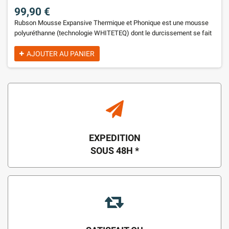
99,90 €
Rubson Mousse Expansive Thermique et Phonique est une mousse
polyuréthanne (technologie WHITETEQ) dont le durcissement se fait
par réaction avec l’humidité de l’air. Isolation des fenêtres
Calfeutrement des ouvertures de construction de toit et des
AJOUTER AU PANIER
matériaux d’isolation Création d’écrans insonorisés Isolation des
murs et toitures Remplissage de cavités Conditionnement : Aérosol
pistolable 750ml
EXPEDITION
SOUS 48H *