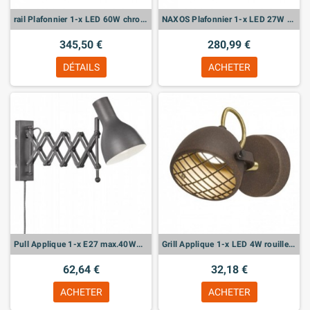
rail Plafonnier 1-x LED 60W chromé, L.78xB.32cm
NAXOS Plafonnier 1-x LED 27W nickel mat / chromé, ø55x H.27cm
345,50 €
280,99 €
DÉTAILS
ACHETER
Pull Applique 1-x E27 max.40WW Vintage-gris, extensible
Grill Applique 1-x LED 4W rouille / or /laiton
62,64 €
32,18 €
ACHETER
ACHETER