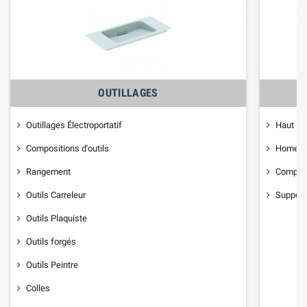
OUTILLAGES
Outillages Électroportatif
Haut Pa
Compositions d'outils
Home C
Rangement
Composa
Outils Carreleur
Support
Outils Plaquiste
Outils forgés
Outils Peintre
Colles