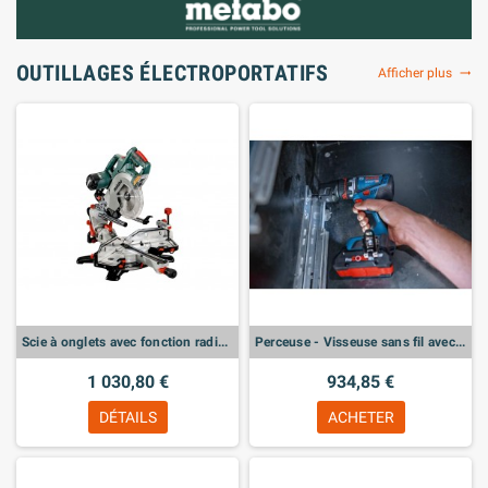
OUTILLAGES ÉLECTROPORTATIFS
Afficher plus
trending_flat
Scie à onglets avec fonction radiale KGSV 72 Xact SYM (612216000) + KSU 251
Perceuse - Visseuse sans fil avec Batteries 4.0A x 2u - GSR 18V-90 FC
1 030,80 €
934,85 €
DÉTAILS
ACHETER