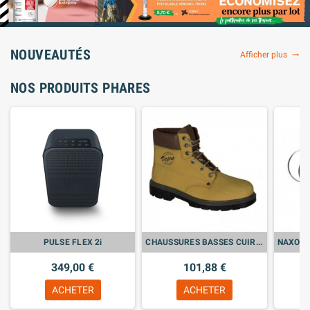
NOUVEAUTÉS
Afficher plus
trending_flat
NOS PRODUITS PHARES
PULSE FLEX 2i
CHAUSSURES BASSES CUIR NUBUCK NOIR S3
349,00 €
101,88 €
ACHETER
ACHETER