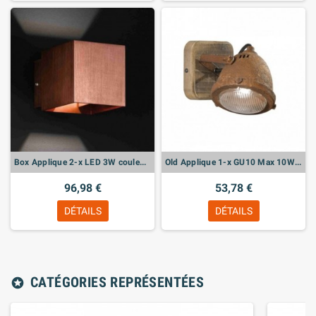
Box Applique 2-x LED 3W couleur cuivre. 10x10cm A.14cm
Old Applique 1-x GU10 Max 10W LED bois/rouille, verre clair, 12x14x18cm
96,98 €
53,78 €
DÉTAILS
DÉTAILS
CATÉGORIES REPRÉSENTÉES
stars