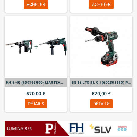
ACHETER
ACHETER
KH 5-40 (600763500) MARTEAU COMBINÉ & KHE 2444 OFFERT !
BS 18 LTX BL Q I (602351660) PERCEUSE-VISSEUSE SANS FIL
570,00 €
570,00 €
DÉTAILS
DÉTAILS