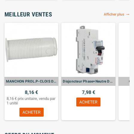
MEILLEUR VENTES
Afficher plus
trending_flat
MANCHON PROL.P-CLOIS DOUBLAGE
Disjoncteur Phase+Neutre DNX³4500 6kA arrivée et sortie borne automatique - 1P+N 230V~ 10A courbe C - 1 module - LEG406782
CA
8,16 €
7,98 €
8,16 € prix unitaire, vendu par
ACHETER
1 unité
ACHETER