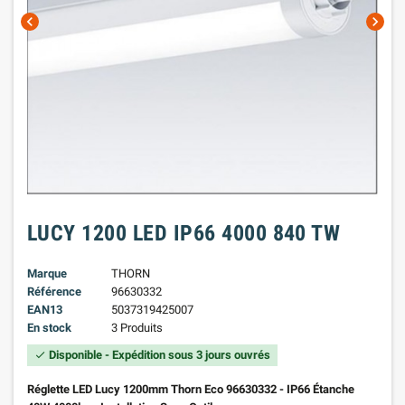
chevron_left
chevron_right
LUCY 1200 LED IP66 4000 840 TW
Marque
THORN
Référence
96630332
EAN13
5037319425007
En stock
3 Produits
Disponible - Expédition sous 3 jours ouvrés
check
Réglette LED Lucy 1200mm Thorn Eco 96630332 - IP66 Étanche