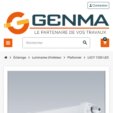
person
Connexion
0
view_headline
search
shopping_cart
chevron_right
chevron_right
chevron_right
chevron_right
Éclairage
Luminaires d'intérieur
Plafonnier
LUCY 1200 LED IP