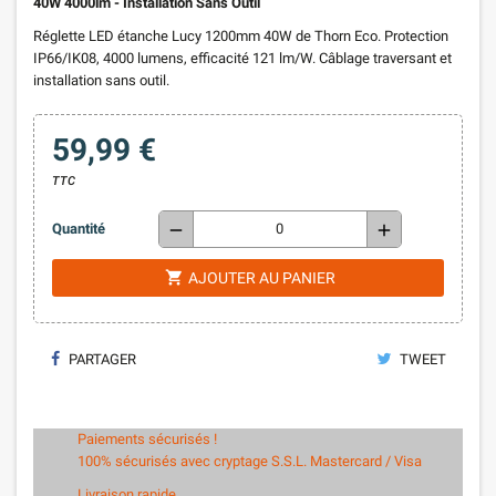
40W 4000lm - Installation Sans Outil
Réglette LED étanche Lucy 1200mm 40W de Thorn Eco. Protection
IP66/IK08, 4000 lumens, efficacité 121 lm/W. Câblage traversant et
installation sans outil.
59,99 €
TTC
remove
add
Quantité
shopping_cart
AJOUTER AU PANIER
PARTAGER
TWEET
Paiements sécurisés !
100% sécurisés avec cryptage S.S.L. Mastercard / Visa
Livraison rapide