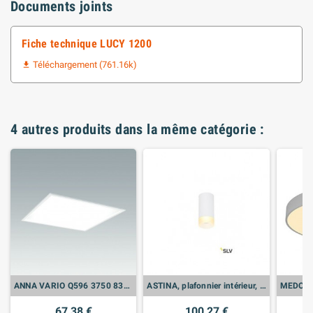
Documents joints
Fiche technique LUCY 1200
Téléchargement (761.16k)

4 autres produits dans la même catégorie :
ANNA VARIO Q596 3750 830-35-40
ASTINA, plafonnier intérieur, blanc mat, GU10/QPAR51, 10W max
67,38 €
100,27 €