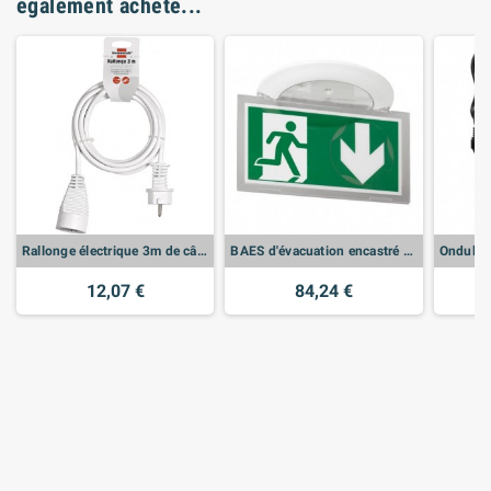
également acheté...
Rallonge électrique 3m de câble H05VV-F 3G1,0
BAES d'évacuation encastré à LEDs 45lm 1h Kickspot IP40 IK04 plastique SATI Connecté pour ERP et ERT - LEG062524
12,07 €
84,24 €