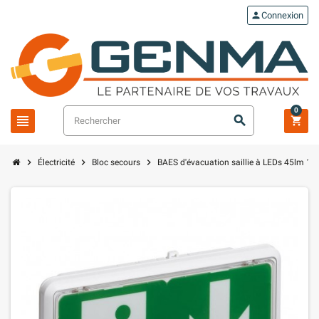
person
Connexion
0
view_headline
search
shopping_cart
chevron_right
chevron_right
chevron_right
Électricité
Bloc secours
BAES d'évacuation saillie à LEDs 45lm 1h