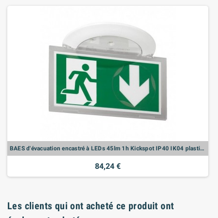
BAES d'évacuation encastré à LEDs 45lm 1h Kickspot IP40 IK04 plastique SATI Connecté pour ERP et ERT - LEG062524
84,24 €
Les clients qui ont acheté ce produit ont