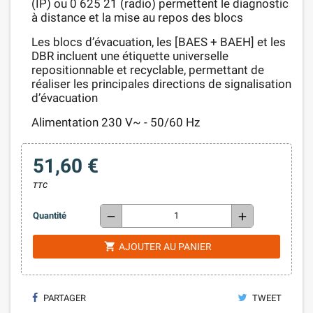
(IP) ou 0 625 21 (radio) permettent le diagnostic
à distance et la mise au repos des blocs
Les blocs d’évacuation, les [BAES + BAEH] et les
DBR incluent une étiquette universelle
repositionnable et recyclable, permettant de
réaliser les principales directions de signalisation
d’évacuation
Alimentation 230 V~ - 50/60 Hz
51,60 €
TTC
remove
add
Quantité
shopping_cart
AJOUTER AU PANIER
PARTAGER
TWEET