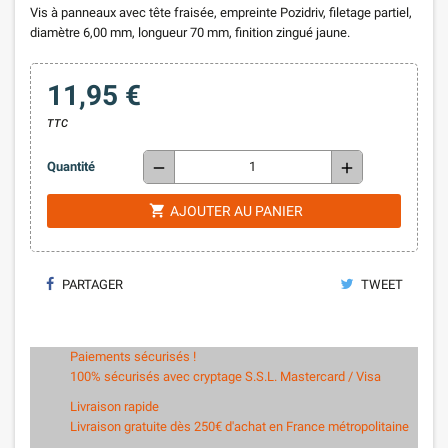
Vis à panneaux avec tête fraisée, empreinte Pozidriv, filetage partiel,
diamètre 6,00 mm, longueur 70 mm, finition zingué jaune.
11,95 €
TTC
remove
add
Quantité
shopping_cart
AJOUTER AU PANIER
PARTAGER
TWEET
Paiements sécurisés !
100% sécurisés avec cryptage S.S.L. Mastercard / Visa
Livraison rapide
Livraison gratuite dès 250€ d'achat en France métropolitaine