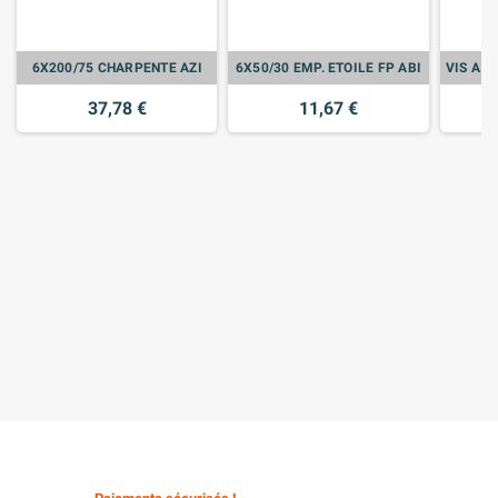
6X200/75 CHARPENTE AZI
6X50/30 EMP. ETOILE FP ABI
37,78 €
11,67 €