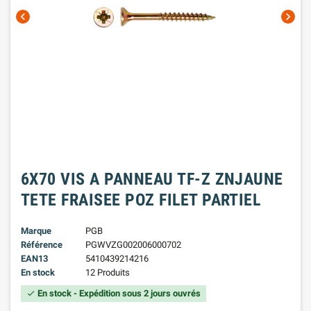
chevron_left
chevron_right
6X70 VIS A PANNEAU TF-Z ZNJAUNE
TETE FRAISEE POZ FILET PARTIEL
Marque
PGB
Référence
PGWVZG002006000702
EAN13
5410439214216
En stock
12 Produits
En stock - Expédition sous 2 jours ouvrés
check