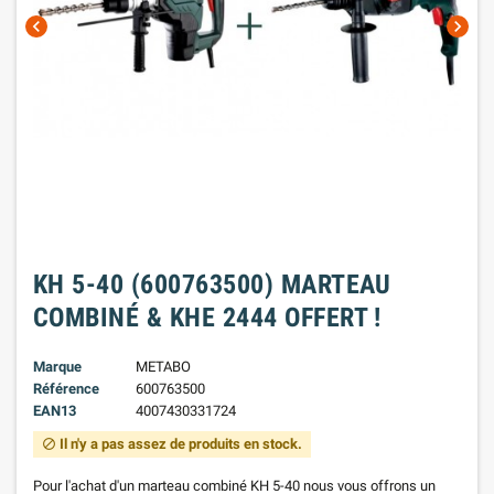
chevron_left
chevron_right
KH 5-40 (600763500) MARTEAU
COMBINÉ & KHE 2444 OFFERT !
Marque
METABO
Référence
600763500
EAN13
4007430331724
Il n'y a pas assez de produits en stock.
block
Pour l'achat d'un marteau combiné KH 5-40 nous vous offrons un