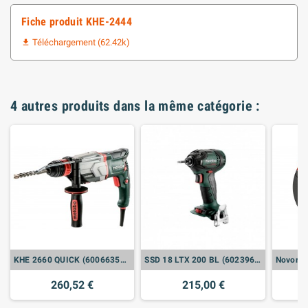
Fiche produit KHE-2444
Téléchargement (62.42k)

4 autres produits dans la même catégorie :
KHE 2660 QUICK (600663500) MARTEAU COMBINÉ
SSD 18 LTX 200 BL (602396840) VISSEUSES À CHOC SANS FIL (VENDU SANS BATTERIE)
260,52 €
215,00 €