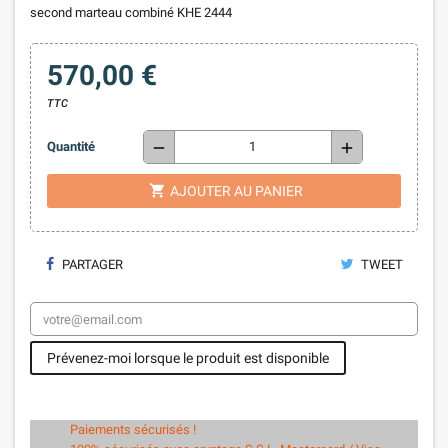
second marteau combiné KHE 2444
570,00 €
TTC
remove
add
Quantité
shopping_cart
AJOUTER AU PANIER
PARTAGER
TWEET
Prévenez-moi lorsque le produit est disponible
Paiements sécurisés !