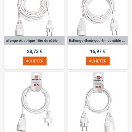
allonge électrique 10m de câble H05VV-F 3G1,5
Rallonge électrique 5m de câble H05VV-F 3G1,5
28,73 €
16,97 €
ACHETER
ACHETER