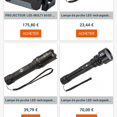
PROJECTEUR LED MULTI 6050 MH 6200LM IP65
Lampe de poche LED rechargeable, avec focus LuxPremium, 350 lumen IP44, autonomie 26h, 4 modes d'éclairage, portée 180m
175,80 €
23,44 €
ACHETER
ACHETER
Lampe de poche LED rechargeable, avec focus LuxPremium, 430 lumen IP44, autonomie 13h, 6 modes d'éclairage, portée 215m
Lampe de poche LED rechargeable, avec focus LuxPremium, 860 lumen IP67, autonomie 19h, 5 modes d'éclairage, portée 320m
39,79 €
70,00 €