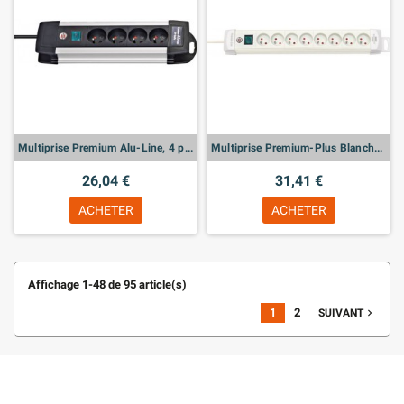
Multiprise Premium Alu-Line, 4 prises
Multiprise Premium-Plus Blanche, 8 prises
26,04 €
31,41 €
ACHETER
ACHETER
Affichage 1-48 de 95 article(s)
1
2
navigate_next
SUIVANT