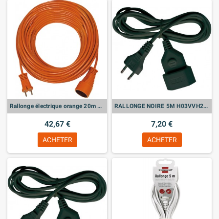
Rallonge électrique orange 20m de câble H05VV-F 2x1,5
RALLONGE NOIRE 5M H03VVH2-F 2x0,75
42,67 €
7,20 €
ACHETER
ACHETER