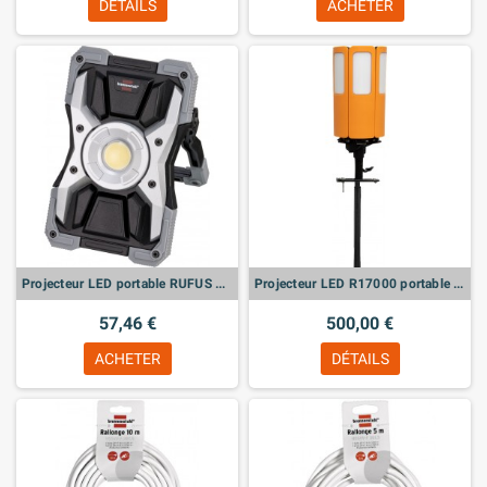
DÉTAILS
ACHETER
Projecteur LED portable RUFUS 1500 MA rechargeable 1500lm IP65 15W autonomie 25h câble USB fournie
Projecteur LED R17000 portable 360° avec trépieds TS300 - 17000lm - 200W
57,46 €
500,00 €
ACHETER
DÉTAILS