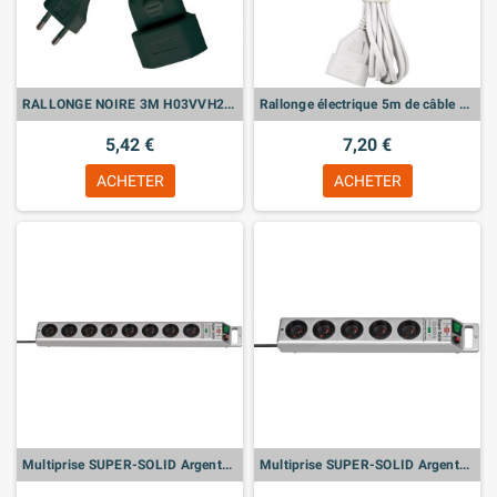
RALLONGE NOIRE 3M H03VVH2-F 2x0,75
Rallonge électrique 5m de câble H03VVH2-F 2x0,75
5,42 €
7,20 €
ACHETER
ACHETER
Multiprise SUPER-SOLID Argenté, 8 prises, avec parafoudre
Multiprise SUPER-SOLID Argenté, 4 prises, avec parafoudre