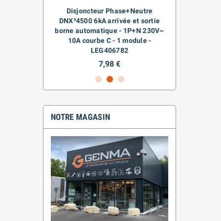
-CLOIS
Disjoncteur Phase+Neutre
CAG
E
DNX³4500 6kA arrivée et sortie
borne automatique - 1P+N 230V~
10A courbe C - 1 module -
LEG406782
7,98 €
NOTRE MAGASIN