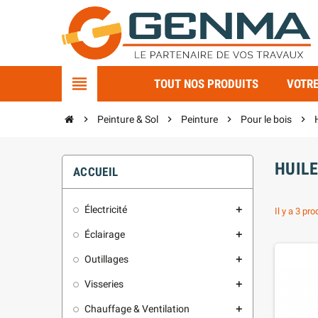
view_headline
TOUT NOS PRODUITS
VOTRE
chevron_right
Peinture & Sol
chevron_right
Peinture
chevron_right
Pour le bois
chevron_right
HUIL
ACCUEIL
Électricité
add
Il y a 3 pro
Éclairage
add
Outillages
add
Visseries
add
Chauffage & Ventilation
add