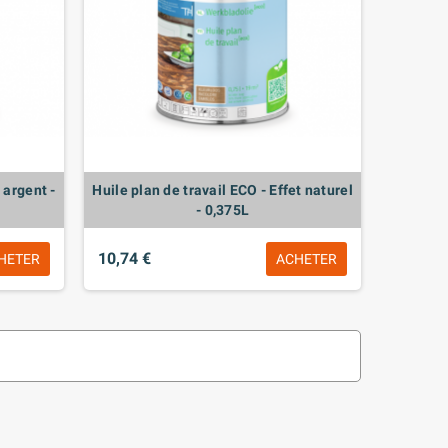
 argent -
Huile plan de travail ECO - Effet naturel
- 0,375L
10,74 €
HETER
ACHETER