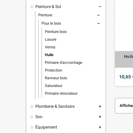
Peinture & Sol
remove
Peinture
remove
Pour le bois
remove
Peinture bois
Lasure
Vernis
Huile
Huil
Primaire d'accrochage
Protection
10,65 
Raviveur bois
Saturateur
Primaire rénovateur
Affichag
Plomberie & Sanitaire
add
Son
add
Équipement
add