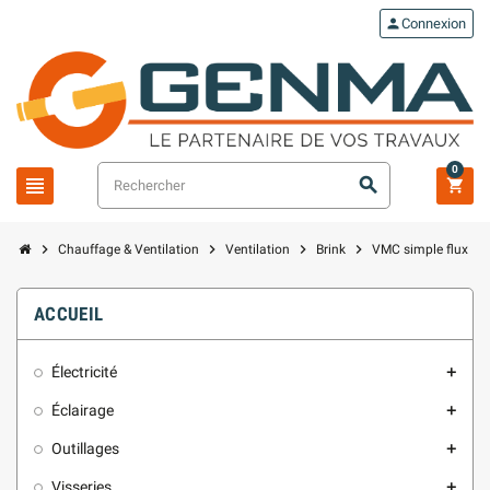
person
Connexion
0
view_headline
search
shopping_cart
chevron_right
chevron_right
chevron_right
chevron_right
Chauffage & Ventilation
Ventilation
Brink
VMC simple flux
ACCUEIL
Électricité
add
Éclairage
add
Outillages
add
Visseries
add