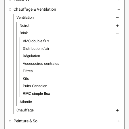
Chauffage & Ventilation
remove
Ventilation
remove
Noirot
add
Brink
remove
VMC double flux
Distribution d’air
Régulation
Accessoires centrales
Filtres
Kits
Puits Canadien
VMC simple flux
Atlantic
Chauffage
add
Peinture & Sol
add