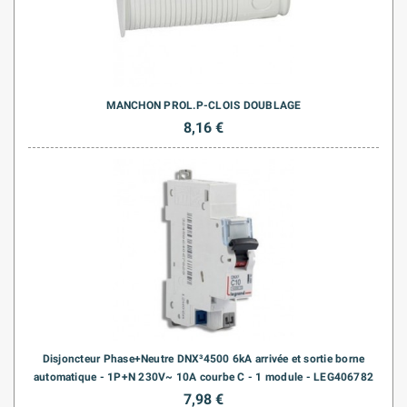
MANCHON PROL.P-CLOIS DOUBLAGE
8,16 €
Disjoncteur Phase+Neutre DNX³4500 6kA arrivée et sortie borne
automatique - 1P+N 230V~ 10A courbe C - 1 module - LEG406782
7,98 €