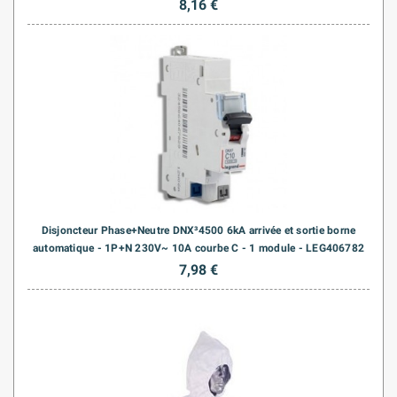
8,16 €
Disjoncteur Phase+Neutre DNX³4500 6kA arrivée et sortie borne
automatique - 1P+N 230V~ 10A courbe C - 1 module - LEG406782
7,98 €