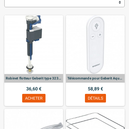
Robinet flotteur Geberit type 323 alimentation par le bas, 3/8", mamelon en laiton
Télécommande pour Geberit AquaClean Cama
36,60 €
58,89 €
ACHETER
DÉTAILS