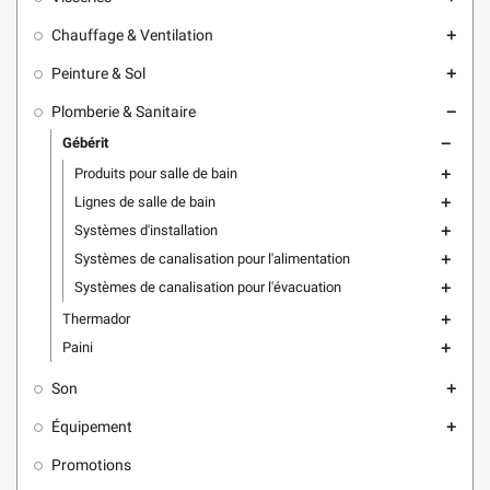
Chauffage & Ventilation
add
Peinture & Sol
add
Plomberie & Sanitaire
remove
Gébérit
remove
Produits pour salle de bain
add
Lignes de salle de bain
add
Systèmes d'installation
add
Systèmes de canalisation pour l'alimentation
add
Systèmes de canalisation pour l'évacuation
add
Thermador
add
Paini
add
Son
add
Équipement
add
Promotions