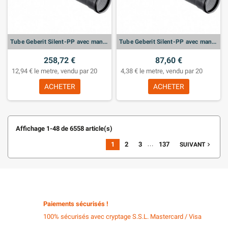
Tube Geberit Silent-PP avec manchon: d:110mm, L:50cm
Tube Geberit Silent-PP avec manchon: d:40mm, L:50cm
258,72 €
87,60 €
12,94 € le metre, vendu par 20
4,38 € le metre, vendu par 20
ACHETER
ACHETER
Affichage 1-48 de 6558 article(s)
…
1
2
3
137
navigate_next
SUIVANT
Paiements sécurisés !
100% sécurisés avec cryptage S.S.L. Mastercard / Visa