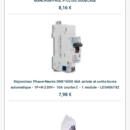
MANCHON PROL.P-CLOIS DOUBLAGE
8,16 €
Disjoncteur Phase+Neutre DNX³4500 6kA arrivée et sortie borne
automatique - 1P+N 230V~ 10A courbe C - 1 module - LEG406782
7,98 €