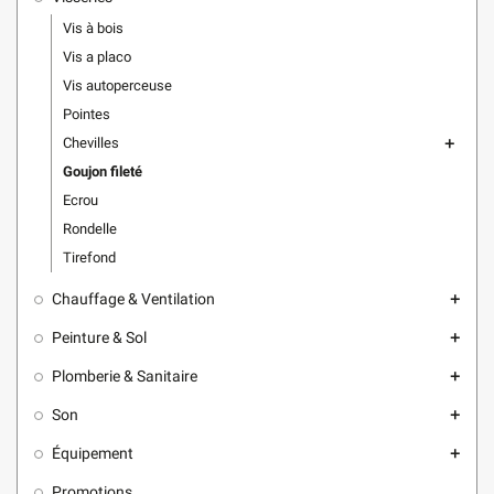
Vis à bois
Vis a placo
Vis autoperceuse
Pointes
Chevilles
add
Goujon fileté
Ecrou
Rondelle
Tirefond
Chauffage & Ventilation
add
Peinture & Sol
add
Plomberie & Sanitaire
add
Son
add
Équipement
add
Promotions