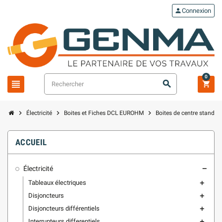
person
Connexion
0
view_headline
search
shopping_cart
chevron_right
chevron_right
chevron_right
Électricité
Boites et Fiches DCL EUROHM
Boites de centre standar
ACCUEIL
Électricité
remove
Tableaux électriques
add
Disjoncteurs
add
Disjoncteurs différentiels
add
Interrupteurs differentiels
add