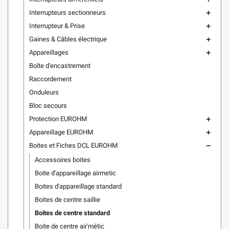
Interrupteurs sectionneurs
add
Interrupteur & Prise
add
Gaines & Câbles électrique
add
Appareillages
add
Boîte d'encastrement
Raccordement
Onduleurs
Bloc secours
Protection EUROHM
add
Appareillage EUROHM
add
Boites et Fiches DCL EUROHM
remove
Accessoires boites
Boite d'appareillage airmetic
Boites d'appareillage standard
Boites de centre saillie
Boites de centre standard
Boite de centre air'métic