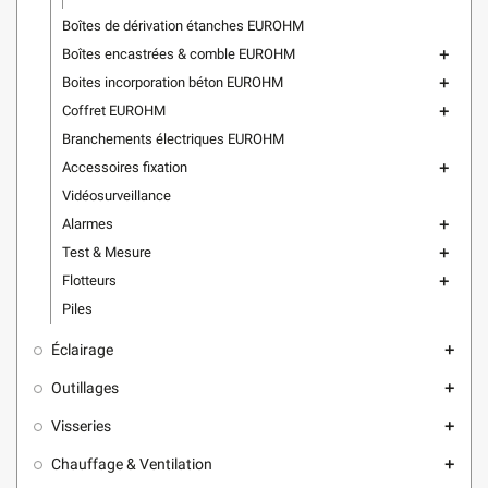
Boîtes de dérivation étanches EUROHM
Boîtes encastrées & comble EUROHM
add
Boites incorporation béton EUROHM
add
Coffret EUROHM
add
Branchements électriques EUROHM
Accessoires fixation
add
Vidéosurveillance
Alarmes
add
Test & Mesure
add
Flotteurs
add
Piles
Éclairage
add
Outillages
add
Visseries
add
Chauffage & Ventilation
add