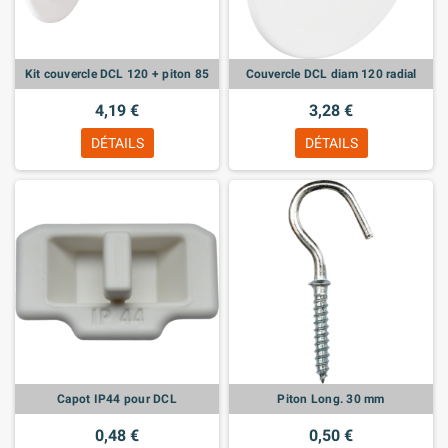
Kit couvercle DCL 120 + piton 85
Couvercle DCL diam 120 radial
4,19 €
3,28 €
DÉTAILS
DÉTAILS
Capot IP44 pour DCL
Piton Long. 30 mm
0,48 €
0,50 €