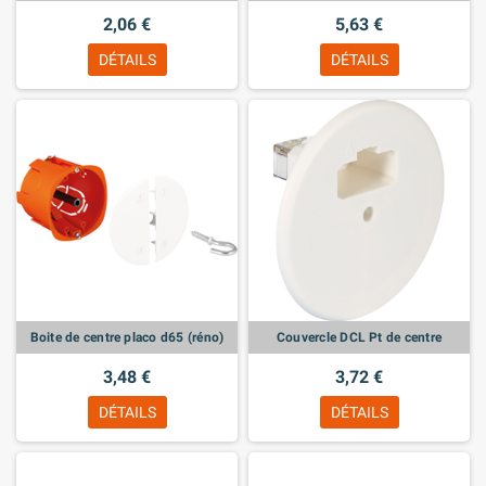
2,06 €
5,63 €
DÉTAILS
DÉTAILS
Boite de centre placo d65 (réno)
Couvercle DCL Pt de centre
3,48 €
3,72 €
DÉTAILS
DÉTAILS