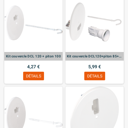
Kit couvercle DCL 120 + piton 100
Kit couvercle DCL120+piton 85+E27
4,27 €
5,99 €
DÉTAILS
DÉTAILS