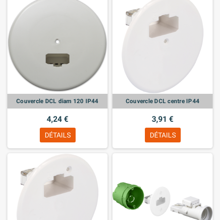
Couvercle DCL diam 120 IP44
Couvercle DCL centre IP44
4,24 €
3,91 €
DÉTAILS
DÉTAILS