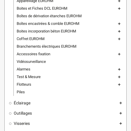
Appareillage EUROHM
add
Boites et Fiches DCL EUROHM
add
Boîtes de dérivation étanches EUROHM
Boîtes encastrées & comble EUROHM
add
Boites incorporation béton EUROHM
add
Coffret EUROHM
add
Branchements électriques EUROHM
Accessoires fixation
add
Vidéosurveillance
Alarmes
add
Test & Mesure
add
Flotteurs
add
Piles
Éclairage
add
Outillages
add
Visseries
add