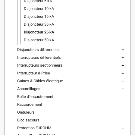
Disjoncteur 6 kA
Disjoncteur 10 kA
Disjoncteur 16 kA
Disjoncteur 36 kA
Disjoncteur 25 kA
Disjoncteur 50 kA
Disjoncteurs différentiels
add
Interrupteurs differentiels
add
Interrupteurs sectionneurs
add
Interrupteur & Prise
add
Gaines & Câbles électrique
add
Appareillages
add
Boîte d'encastrement
Raccordement
Onduleurs
Bloc secours
Protection EUROHM
add