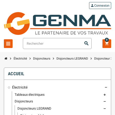
person
Connexion
0
view_headline
search
shopping_cart
chevron_right
chevron_right
chevron_right
chevron_right
Électricité
Disjoncteurs
Disjoncteurs LEGRAND
Disjoncteur 25
ACCUEIL
Électricité
remove
Tableaux électriques
add
Disjoncteurs
remove
Disjoncteurs LEGRAND
remove