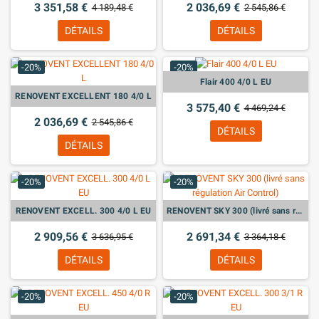
3 351,58 €
2 036,69 €
4 189,48 €
2 545,86 €
DÉTAILS
DÉTAILS
-20%
-20%
Flair 400 4/0 L EU
RENOVENT EXCELLENT 180 4/0 L
3 575,40 €
4 469,24 €
2 036,69 €
2 545,86 €
DÉTAILS
DÉTAILS
-20%
-20%
RENOVENT EXCELL. 300 4/0 L EU
RENOVENT SKY 300 (livré sans régulation Air Control)
2 909,56 €
2 691,34 €
3 636,95 €
3 364,18 €
DÉTAILS
DÉTAILS
-20%
-20%