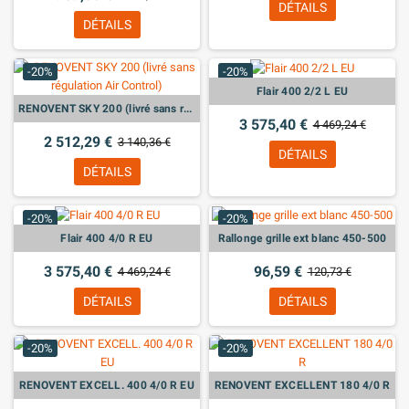
DÉTAILS
DÉTAILS
-20%
-20%
Flair 400 2/2 L EU
RENOVENT SKY 200 (livré sans régulation Air Control)
3 575,40 €
4 469,24 €
2 512,29 €
3 140,36 €
DÉTAILS
DÉTAILS
-20%
-20%
Flair 400 4/0 R EU
Rallonge grille ext blanc 450-500
3 575,40 €
96,59 €
4 469,24 €
120,73 €
DÉTAILS
DÉTAILS
-20%
-20%
RENOVENT EXCELL. 400 4/0 R EU
RENOVENT EXCELLENT 180 4/0 R