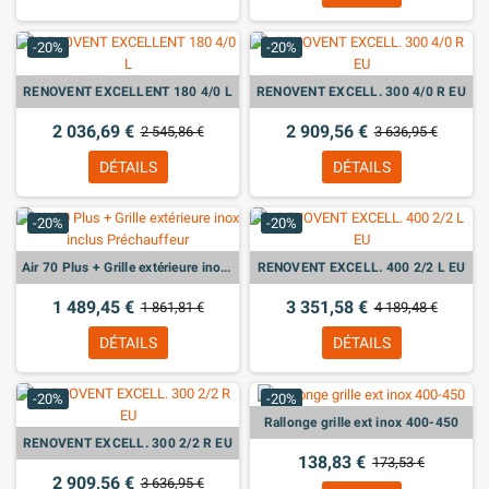
-20%
-20%
RENOVENT EXCELLENT 180 4/0 L
RENOVENT EXCELL. 300 4/0 R EU
2 036,69 €
2 909,56 €
2 545,86 €
3 636,95 €
DÉTAILS
DÉTAILS
-20%
-20%
Air 70 Plus + Grille extérieure inox inclus Préchauffeur
RENOVENT EXCELL. 400 2/2 L EU
1 489,45 €
3 351,58 €
1 861,81 €
4 189,48 €
DÉTAILS
DÉTAILS
-20%
-20%
Rallonge grille ext inox 400-450
RENOVENT EXCELL. 300 2/2 R EU
138,83 €
173,53 €
2 909,56 €
3 636,95 €