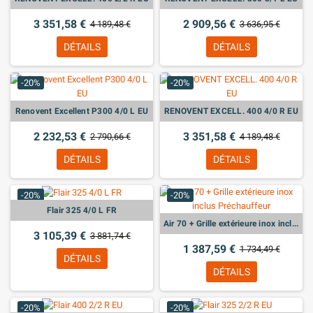
3 351,58 €
2 909,56 €
4 189,48 €
3 636,95 €
DÉTAILS
DÉTAILS
-20%
-20%
Renovent Excellent P300 4/0 L EU
RENOVENT EXCELL. 400 4/0 R EU
2 232,53 €
3 351,58 €
2 790,66 €
4 189,48 €
DÉTAILS
DÉTAILS
-20%
-20%
Flair 325 4/0 L FR
Air 70 + Grille extérieure inox inclus Préchauffeur
3 105,39 €
3 881,74 €
1 387,59 €
1 734,49 €
DÉTAILS
DÉTAILS
-20%
-20%