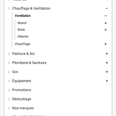
Chauffage & Ventilation
remove
Ventilation
remove
Noirot
add
Brink
add
Atlantic
Chauffage
add
Peinture & Sol
add
Plomberie & Sanitaire
add
Son
add
Équipement
add
Promotions
Déstockage
Nos marques