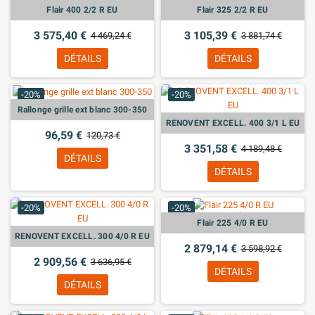
Flair 400 2/2 R EU
Flair 325 2/2 R EU
3 575,40 €
3 105,39 €
4 469,24 €
3 881,74 €
DÉTAILS
DÉTAILS
-20%
-20%
Rallonge grille ext blanc 300-350
RENOVENT EXCELL. 400 3/1 L EU
96,59 €
120,73 €
3 351,58 €
4 189,48 €
DÉTAILS
DÉTAILS
-20%
-20%
Flair 225 4/0 R EU
RENOVENT EXCELL. 300 4/0 R EU
2 879,14 €
3 598,92 €
2 909,56 €
3 636,95 €
DÉTAILS
DÉTAILS