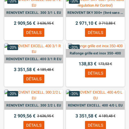
-20%
-20%
RENOVENT EXCELL. 300 3/1 L EU
RENOVENT SKY 300+ (livré sans régulation Air Control)
2 909,56 €
2 971,10 €
3 636,95 €
3 713,88 €
DÉTAILS
DÉTAILS
-20%
-20%
Rallonge grille ext inox 350-400
RENOVENT EXCELL. 400 3/1 R EU
138,83 €
173,53 €
3 351,58 €
4 189,48 €
DÉTAILS
DÉTAILS
-20%
-20%
RENOVENT EXCELL. 300 2/2 L EU
RENOVENT EXCELL. 400 4/0 L EU
2 909,56 €
3 351,58 €
3 636,95 €
4 189,48 €
DÉTAILS
DÉTAILS