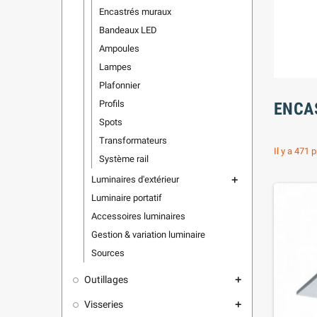
Encastrés muraux
Bandeaux LED
Ampoules
Lampes
Plafonnier
Profils
ENCA
Spots
Transformateurs
Il y a 471 
Système rail
Luminaires d'extérieur
add
Luminaire portatif
Accessoires luminaires
Gestion & variation luminaire
Sources
Outillages
add
Visseries
add