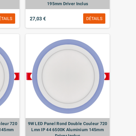
195mm Driver Inclus
27,03 €
ÉTAILS
DÉTAILS
leur 720
9W LED Panel Rond Double Couleur 720
 145mm
Lmn IP 44 6500K Aluminium 145mm
Driver Inclus