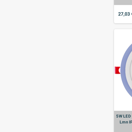
27,03 
5W LED 
Lmn I