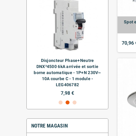
Spot 
70,96 
-CLOIS
Disjoncteur Phase+Neutre
CAG
E
DNX³4500 6kA arrivée et sortie
borne automatique - 1P+N 230V~
10A courbe C - 1 module -
LEG406782
7,98 €
NOTRE MAGASIN