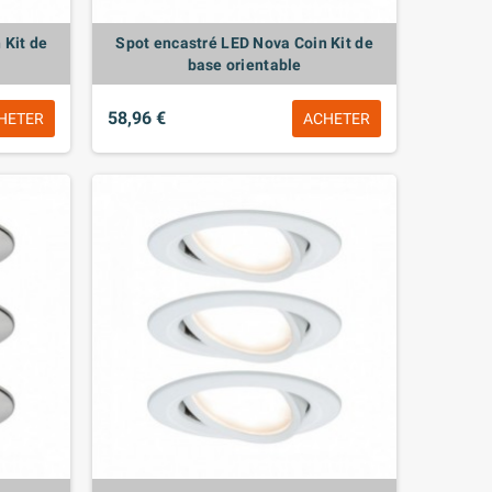
 Kit de
Spot encastré LED Nova Coin Kit de
base orientable
58,96 €
HETER
ACHETER