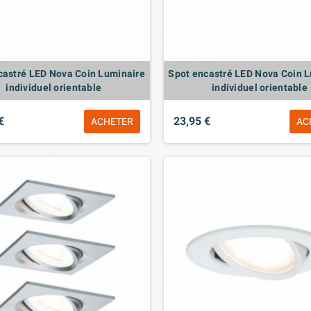
castré LED Nova Coin Luminaire
Spot encastré LED Nova Coin 
individuel orientable
individuel orientable
€
23,95 €
ACHETER
AC