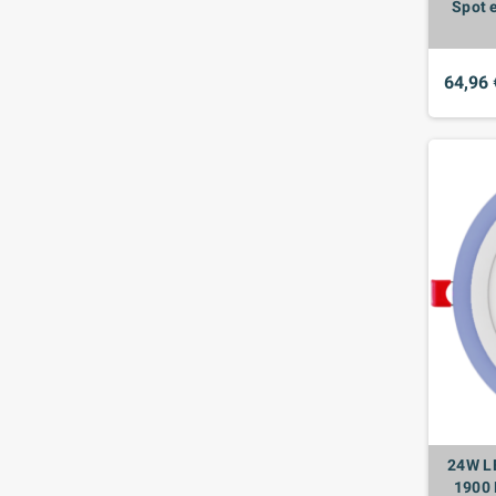
Spot 
64,96 
24W L
1900 