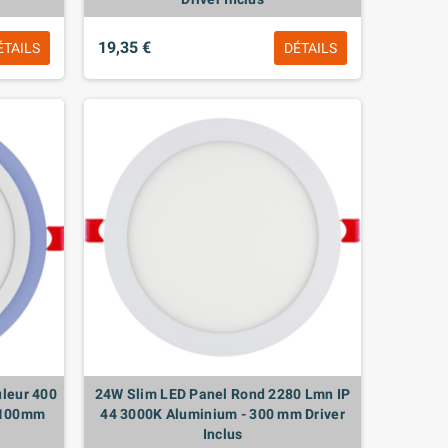
19,35 €
ÉTAILS
DÉTAILS
leur 400
24W Slim LED Panel Rond 2280 Lmn IP
 100mm
44 3000K Aluminium - 300 mm Driver
Inclus