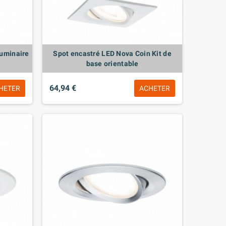
Luminaire
Spot encastré LED Nova Coin Kit de
base orientable
64,94 €
HETER
ACHETER