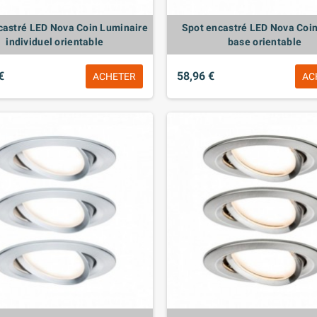
castré LED Nova Coin Luminaire
Spot encastré LED Nova Coin
individuel orientable
base orientable
€
58,96 €
ACHETER
AC