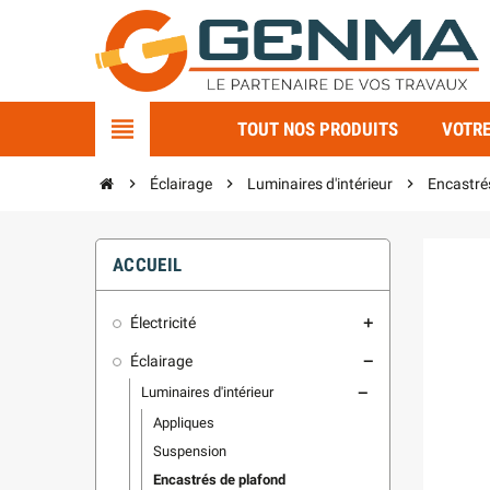
view_headline
TOUT NOS PRODUITS
VOTRE
chevron_right
Éclairage
chevron_right
Luminaires d'intérieur
chevron_right
Encastré
ACCUEIL
Électricité
add
Éclairage
remove
Luminaires d'intérieur
remove
Appliques
Suspension
Encastrés de plafond