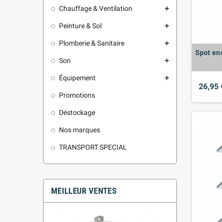
Chauffage & Ventilation
add
Peinture & Sol
add
Plomberie & Sanitaire
add
Spot en
Son
add
Équipement
add
26,95 
Promotions
Déstockage
Nos marques
TRANSPORT SPECIAL
MEILLEUR VENTES