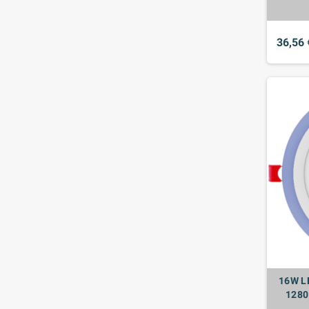
36,56 
16W L
1280