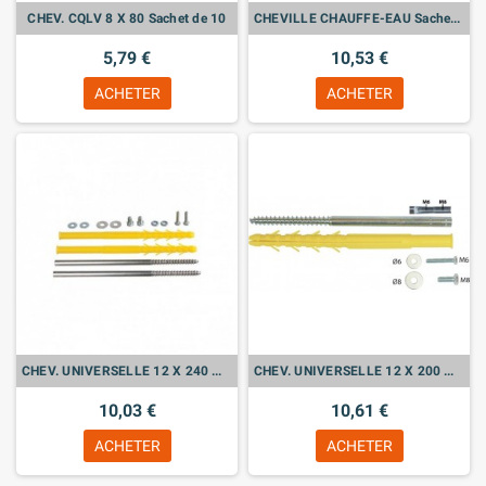
CHEV. CQLV 8 X 80 Sachet de 10
CHEVILLE CHAUFFE-EAU Sachet de 4
5,79 €
10,53 €
ACHETER
ACHETER
CHEV. UNIVERSELLE 12 X 240 M6 M8 Sachet de 2
CHEV. UNIVERSELLE 12 X 200 M6-M8 Sachet de 2
10,03 €
10,61 €
ACHETER
ACHETER