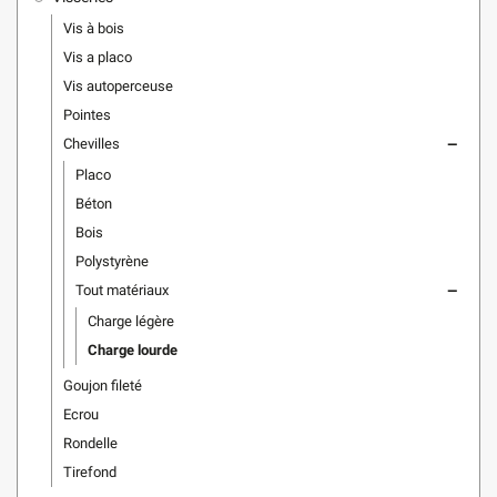
Vis à bois
Vis a placo
Vis autoperceuse
Pointes
Chevilles
remove
Placo
Béton
Bois
Polystyrène
Tout matériaux
remove
Charge légère
Charge lourde
Goujon fileté
Ecrou
Rondelle
Tirefond