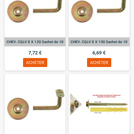
CHEV. CQLV 8 X 120 Sachet de 10
CHEV. CQLV 8 X 100 Sachet de 10
7,72 €
6,69 €
ACHETER
ACHETER