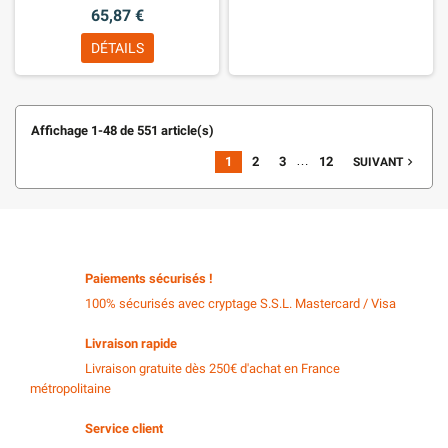
65,87 €
DÉTAILS
Affichage 1-48 de 551 article(s)
…
1
2
3
12
navigate_next
SUIVANT
Paiements sécurisés !
100% sécurisés avec cryptage S.S.L. Mastercard / Visa
Livraison rapide
Livraison gratuite dès 250€ d'achat en France
métropolitaine
Service client