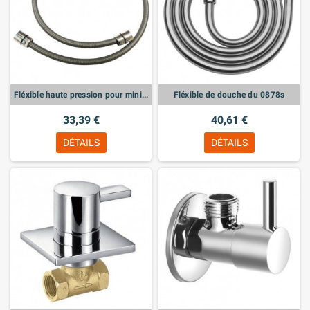
Fléxible haute pression pour minikit hygienique
Fléxible de douche du 0878s
33,39 €
40,61 €
DÉTAILS
DÉTAILS