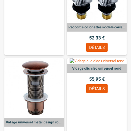
Raccords colonettesmodele carrée 1/2 3/4
52,33 €
DÉTAILS
Vidage clic clac universel rond
55,95 €
DÉTAILS
Vidage universel métal design rond auburn