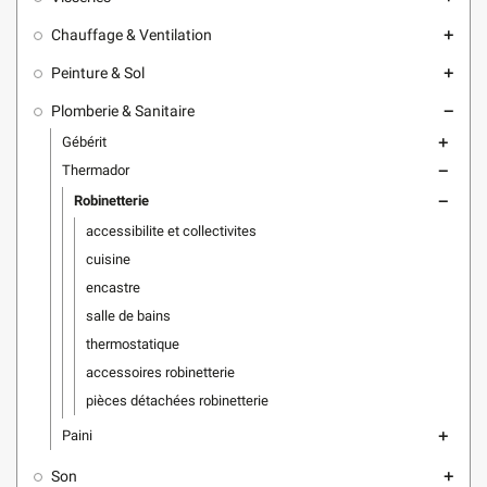
Chauffage & Ventilation
add
Peinture & Sol
add
Plomberie & Sanitaire
remove
Gébérit
add
Thermador
remove
Robinetterie
remove
accessibilite et collectivites
cuisine
encastre
salle de bains
thermostatique
accessoires robinetterie
pièces détachées robinetterie
Paini
add
Son
add