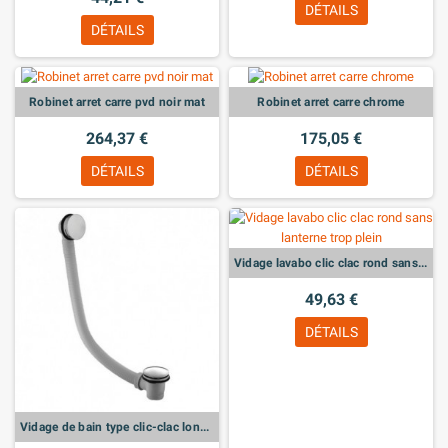
DÉTAILS
DÉTAILS
Robinet arret carre pvd noir mat
Robinet arret carre chrome
264,37 €
175,05 €
DÉTAILS
DÉTAILS
Vidage lavabo clic clac rond sans lanterne trop plein
49,63 €
DÉTAILS
Vidage de bain type clic-clac longueur 81a 125cm