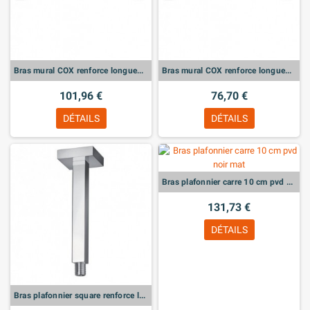
Bras mural COX renforce longueur 400 mm
Bras mural COX renforce longueur 300 mm
101,96 €
76,70 €
DÉTAILS
DÉTAILS
Bras plafonnier carre 10 cm pvd noir mat
131,73 €
DÉTAILS
Bras plafonnier square renforce longueur 200 mm