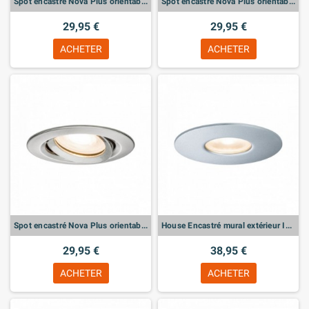
Spot encastré Nova Plus orientable
Spot encastré Nova Plus orientable
29,95 €
29,95 €
ACHETER
ACHETER
Spot encastré Nova Plus orientable
House Encastré mural extérieur IP44 rond 95mm 3000K 4,4W 410lm 230V Argent Métal/Acryl
29,95 €
38,95 €
ACHETER
ACHETER