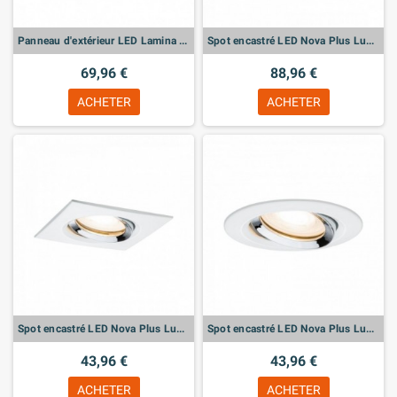
Panneau d'extérieur LED Lamina Détecteur de mouvement
Spot encastré LED Nova Plus Luminaire individuel orientable
69,96 €
88,96 €
ACHETER
ACHETER
Spot encastré LED Nova Plus Luminaire individuel orientable
Spot encastré LED Nova Plus Luminaire individuel orientable
43,96 €
43,96 €
ACHETER
ACHETER