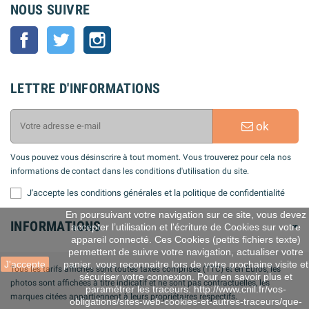
NOUS SUIVRE
Facebook
Twitter
Instagram
LETTRE D'INFORMATIONS
ok
Vous pouvez vous désinscrire à tout moment. Vous trouverez pour cela nos
informations de contact dans les conditions d'utilisation du site.
J'accepte les conditions générales et la politique de confidentialité
En poursuivant votre navigation sur ce site, vous devez
INFORMATIONS
accepter l’utilisation et l'écriture de Cookies sur votre
appareil connecté. Ces Cookies (petits fichiers texte)
permettent de suivre votre navigation, actualiser votre
J'accepte
panier, vous reconnaitre lors de votre prochaine visite et
Tous les tarifs affichés sont toutes taxes comprises (TTC) et en Euros, les
sécuriser votre connexion. Pour en savoir plus et
photos sont affichées à titre indicatif et ne sont pas contractuelles, les
paramétrer les traceurs: http://www.cnil.fr/vos-
marques citées appartiennent à leurs propriétaires respectifs.
obligations/sites-web-cookies-et-autres-traceurs/que-