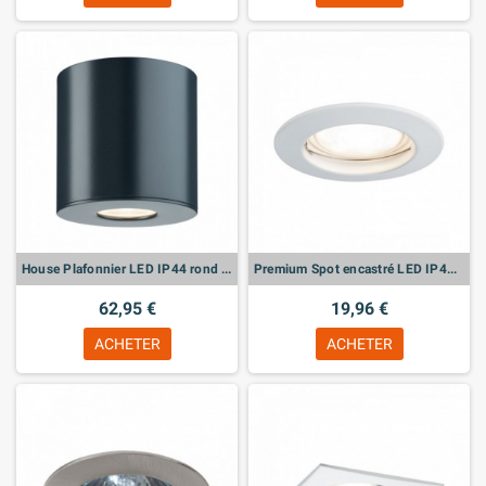
House Plafonnier LED IP44 rond 95mm 3000K 4,4W 410lm 230V Anthracite Alu/Acryl
Premium Spot encastré LED IP44 rond 79mm GU10 max. 50W 230V gradable Blanc
62,95 €
19,96 €
ACHETER
ACHETER