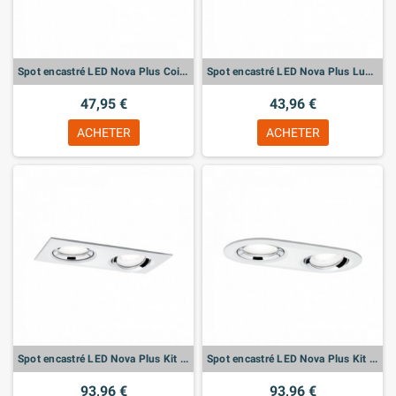
Spot encastré LED Nova Plus Coin fixe
Spot encastré LED Nova Plus Luminaire individuel orientable
47,95 €
43,96 €
ACHETER
ACHETER
Spot encastré LED Nova Plus Kit de base orientable
Spot encastré LED Nova Plus Kit de base orientable
93,96 €
93,96 €