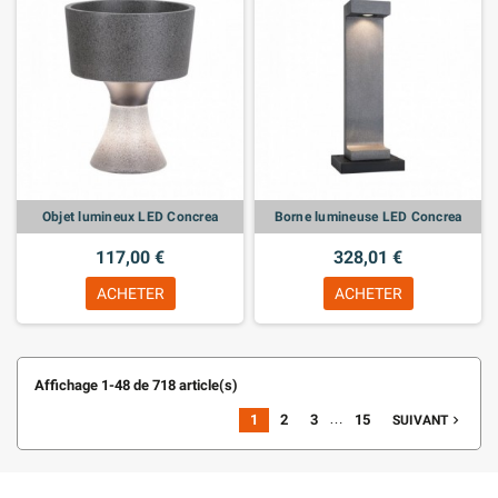
Objet lumineux LED Concrea
Borne lumineuse LED Concrea
117,00 €
328,01 €
ACHETER
ACHETER
Affichage 1-48 de 718 article(s)
…
1
2
3
15
navigate_next
SUIVANT