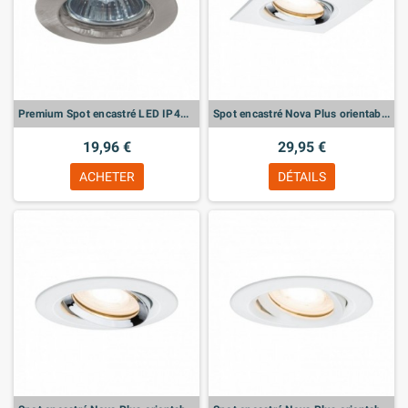
Premium Spot encastré LED IP44 rond 79mm GU10 max. 50W 230V gradable Acier brossé
Spot encastré Nova Plus orientable
19,96 €
29,95 €
ACHETER
DÉTAILS