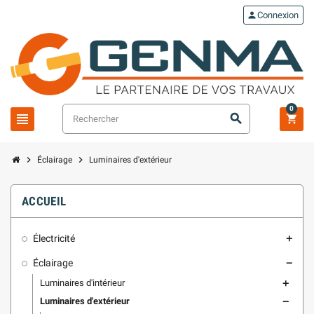
person
Connexion
0
view_headline
search
shopping_cart
chevron_right
chevron_right
Éclairage
Luminaires d'extérieur
ACCUEIL
Électricité
add
Éclairage
remove
Luminaires d'intérieur
add
Luminaires d'extérieur
remove