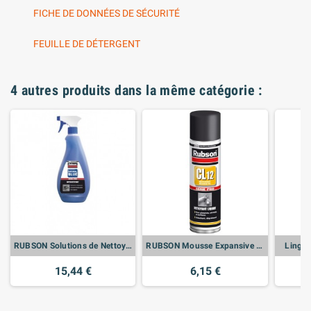
FICHE DE DONNÉES DE SÉCURITÉ
FEUILLE DE DÉTERGENT
4 autres produits dans la même catégorie :
RUBSON Solutions de Nettoyage Natural Blue Bidon 750ml
RUBSON Mousse Expansive CL 12 Nettoyant Mousse Aérosol 500ml
Linget
15,44 €
6,15 €