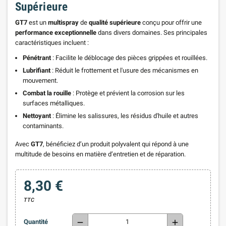
Supérieure
GT7
est un
multispray
de
qualité supérieure
conçu pour offrir une
performance exceptionnelle
dans divers domaines. Ses principales
caractéristiques incluent :
Pénétrant
: Facilite le déblocage des pièces grippées et rouillées.
Lubrifiant
: Réduit le frottement et l'usure des mécanismes en
mouvement.
Combat la rouille
: Protège et prévient la corrosion sur les
surfaces métalliques.
Nettoyant
: Élimine les salissures, les résidus d'huile et autres
contaminants.
Avec
GT7
, bénéficiez d’un produit polyvalent qui répond à une
multitude de besoins en matière d’entretien et de réparation.
8,30 €
TTC
remove
add
Quantité