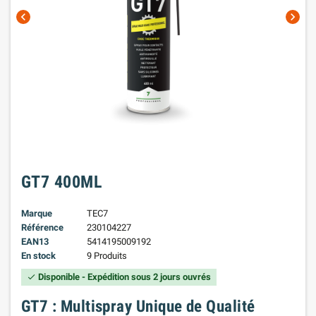
chevron_left
chevron_right
GT7 400ML
Marque
TEC7
Référence
230104227
EAN13
5414195009192
En stock
9 Produits
Disponible - Expédition sous 2 jours ouvrés
check
GT7 : Multispray Unique de Qualité