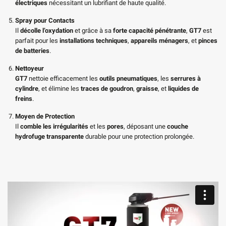
électriques
nécessitant un lubrifiant de haute qualité.
Spray pour Contacts
Il
décolle l’oxydation
et grâce à sa
forte capacité pénétrante
,
GT7
est
parfait pour les
installations techniques
,
appareils ménagers
, et
pinces
de batteries
.
Nettoyeur
GT7
nettoie efficacement les
outils pneumatiques
, les
serrures à
cylindre
, et élimine les
traces de goudron
,
graisse
, et
liquides de
freins
.
Moyen de Protection
Il
comble les irrégularités
et les
pores
, déposant une
couche
hydrofuge transparente
durable pour une protection prolongée.