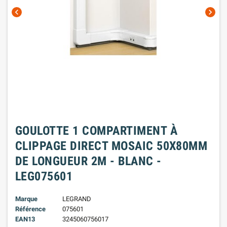
chevron_left
chevron_right
GOULOTTE 1 COMPARTIMENT À
CLIPPAGE DIRECT MOSAIC 50X80MM
DE LONGUEUR 2M - BLANC -
LEG075601
Marque
LEGRAND
Référence
075601
EAN13
3245060756017