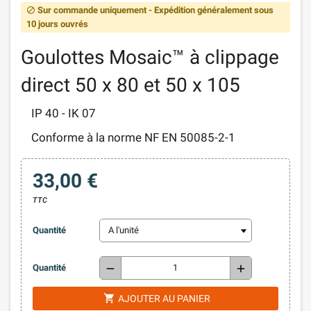
Sur commande uniquement - Expédition généralement sous
block
10 jours ouvrés
Goulottes Mosaic™ à clippage
direct 50 x 80 et 50 x 105
IP 40 - IK 07
Conforme à la norme NF EN 50085-2-1
33,00 €
TTC
Quantité
remove
add
Quantité
shopping_cart
AJOUTER AU PANIER