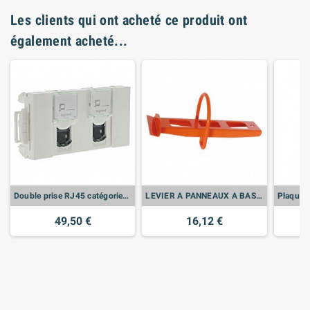
Les clients qui ont acheté ce produit ont
également acheté...
Double prise RJ45 catégorie6 FTP spéciale goulotte Mosaic à clippage direct 3 modules - blanc - LEG076546
LEVIER A PANNEAUX A BASCULE
49,50 €
16,12 €