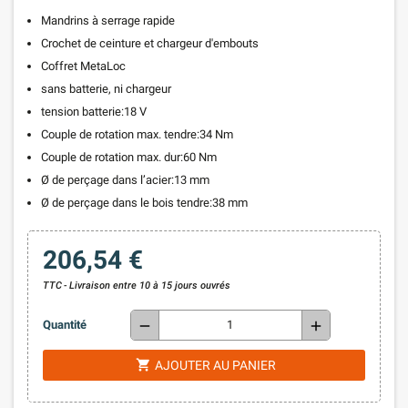
Mandrins à serrage rapide
Crochet de ceinture et chargeur d'embouts
Coffret MetaLoc
sans batterie, ni chargeur
tension batterie:18 V
Couple de rotation max. tendre:34 Nm
Couple de rotation max. dur:60 Nm
Ø de perçage dans l’acier:13 mm
Ø de perçage dans le bois tendre:38 mm
206,54 €
TTC
Livraison entre 10 à 15 jours ouvrés
remove
add
Quantité
shopping_cart
AJOUTER AU PANIER