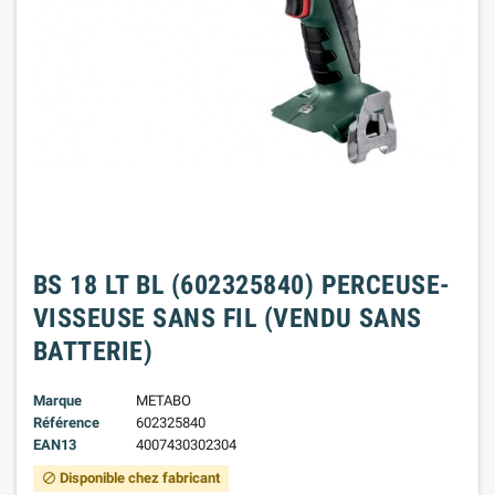
BS 18 LT BL (602325840) PERCEUSE-
VISSEUSE SANS FIL (VENDU SANS
BATTERIE)
Marque
METABO
Référence
602325840
EAN13
4007430302304
Disponible chez fabricant
block