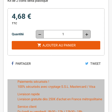
Kit de 2 coins delta plastique
4,68 €
TTC
remove
add
Quantité
shopping_cart
AJOUTER AU PANIER
PARTAGER
TWEET
Paiements sécurisés !
100% sécurisés avec cryptage S.S.L. Mastercard / Visa
Livraison rapide
Livraison gratuite dès 250€ d'achat en France métropolitaine
Service client
Du lundi au vendredi : 8h30 - 12h / 13h30 - 18h