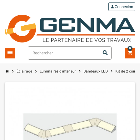
person
Connexion
0
view_headline
search
shopping_cart
chevron_right
chevron_right
chevron_right
chevron_right
Éclairage
Luminaires d'intérieur
Bandeaux LED
Kit de 2 coins 