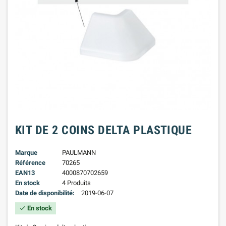
KIT DE 2 COINS DELTA PLASTIQUE
Marque
PAULMANN
Référence
70265
EAN13
4000870702659
En stock
4 Produits
Date de disponibilité:
2019-06-07
En stock
check